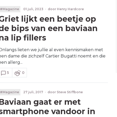
#Magazine
01 juli, 2023
·
door
Henry Hardcore
Griet lijkt een beetje op
de bips van een baviaan
na lip fillers
Onlangs lieten we jullie al even kennismaken met
een dame die zichzelf Cartier Bugatti noemt en die
een allerg...
5
0
#Magazine
27 juli, 2017
·
door
Steve Stiffbone
Baviaan gaat er met
smartphone vandoor in