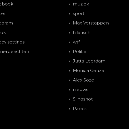
ebook
muziek
ter
sport
tagram
Max Verstappen
Tok
hilarisch
acy settings
wtf
tnerberichten
Politie
Jutta Leerdam
Monica Geuze
Alex Soze
nieuws
Slingshot
Parels