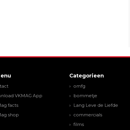
Menu
Categorieen
tact
omfg
nload VKMAG App
bommetje
ag facts
Lang Leve de Liefde
ag shop
commercials
films