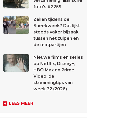
verzameling hilarische
foto's #2259
Zeilen tijdens de
Sneekweek? Dat lijkt
steeds vaker bijzaak
tussen het zuipen en
de matpartijen
Nieuwe films en series
op Netflix, Disney+,
HBO Max en Prime
Video: de
streamingtips van
week 32 (2026)
LEES MEER