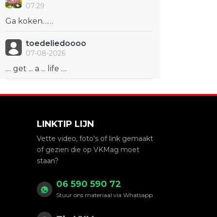
07:29
Ga koken……
toedeliedoooo
07-08-2026
.... get ... a ... life ....
LINKTIP LIJN
Vette video, foto's of link gemaakt
of gezien die op VKMag moet
staan?
06 590 590 72
Stuur ons materiaal via Whatsapp