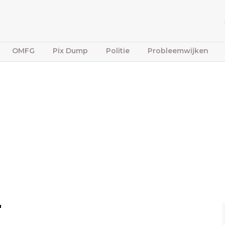
OMFG
Pix Dump
Politie
Probleemwijken
"