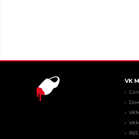
VK 
Con
Dow
VKM
VKM
RSS