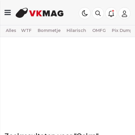
Alles
WTF
Bommetje
Hilarisch
OMFG
Pix Dump