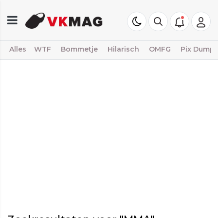
Alles
WTF
Bommetje
Hilarisch
OMFG
Pix Dump