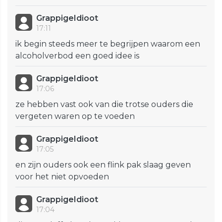
GrappigeIdioot
17:11
ik begin steeds meer te begrijpen waarom een
alcoholverbod een goed idee is
GrappigeIdioot
17:06
ze hebben vast ook van die trotse ouders die
vergeten waren op te voeden
GrappigeIdioot
17:05
en zijn ouders ook een flink pak slaag geven
voor het niet opvoeden
GrappigeIdioot
17:04