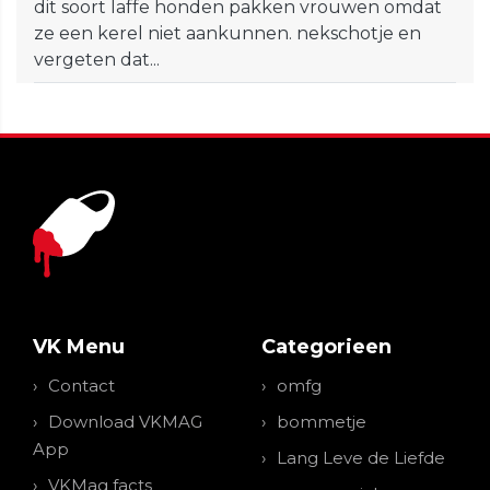
dit soort laffe honden pakken vrouwen omdat
ze een kerel niet aankunnen. nekschotje en
vergeten dat...
VK Menu
Categorieen
Contact
omfg
Download VKMAG
bommetje
App
Lang Leve de Liefde
VKMag facts