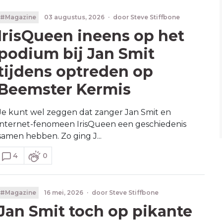
#Magazine
03 augustus, 2026
·
door
Steve Stiffbone
IrisQueen ineens op het
podium bij Jan Smit
tijdens optreden op
Beemster Kermis
Je kunt wel zeggen dat zanger Jan Smit en
internet-fenomeen IrisQueen een geschiedenis
samen hebben. Zo ging J...
4
0
#Magazine
16 mei, 2026
·
door
Steve Stiffbone
Jan Smit toch op pikante