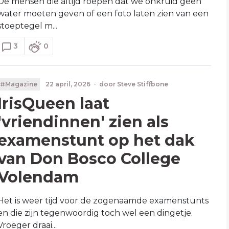
De mensen die altijd roepen dat we onkruid geen
water moeten geven of een foto laten zien van een
stoeptegel m...
3
0
#Magazine
22 april, 2026
·
door
Steve Stiffbone
IrisQueen laat
'vriendinnen' zien als
examenstunt op het dak
van Don Bosco College
Volendam
Het is weer tijd voor de zogenaamde examenstunts
en die zijn tegenwoordig toch wel een dingetje.
Vroeger draai...