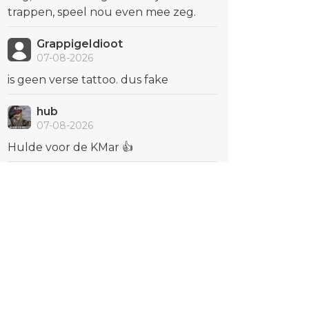
trappen, speel nou even mee zeg.
GrappigeIdioot
07-08-2026
is geen verse tattoo. dus fake
hub
07-08-2026
Hulde voor de KMar 👍