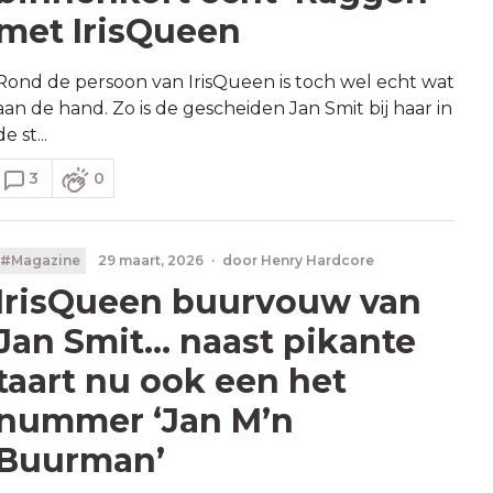
met IrisQueen
Rond de persoon van IrisQueen is toch wel echt wat
aan de hand. Zo is de gescheiden Jan Smit bij haar in
de st...
3
0
#Magazine
29 maart, 2026
·
door
Henry Hardcore
IrisQueen buurvouw van
Jan Smit… naast pikante
taart nu ook een het
nummer ‘Jan M’n
Buurman’