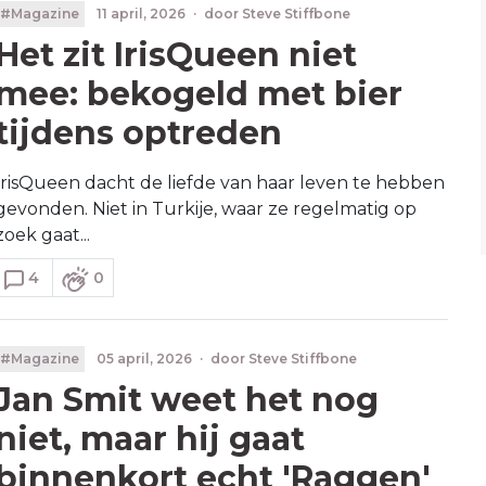
#Magazine
11 april, 2026
·
door
Steve Stiffbone
Het zit IrisQueen niet
mee: bekogeld met bier
tijdens optreden
IrisQueen dacht de liefde van haar leven te hebben
gevonden. Niet in Turkije, waar ze regelmatig op
zoek gaat...
4
0
#Magazine
05 april, 2026
·
door
Steve Stiffbone
Jan Smit weet het nog
niet, maar hij gaat
binnenkort echt 'Raggen'