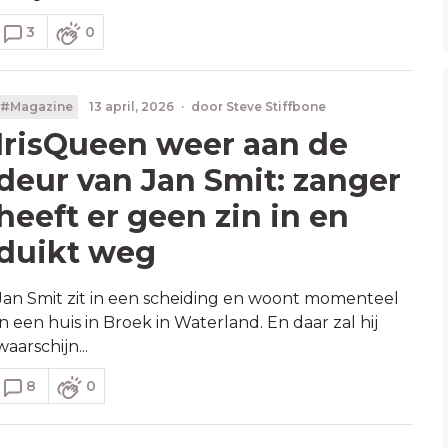
3
0
#Magazine
13 april, 2026
·
door
Steve Stiffbone
IrisQueen weer aan de
deur van Jan Smit: zanger
heeft er geen zin in en
duikt weg
Jan Smit zit in een scheiding en woont momenteel
in een huis in Broek in Waterland. En daar zal hij
waarschijn...
8
0