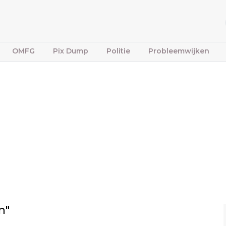
OMFG
Pix Dump
Politie
Probleemwijken
n"