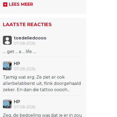
LEES MEER
LAATSTE REACTIES
toedeliedoooo
07-08-2026
.... get ... a ... life ....
HP
07-08-2026
Tjemig wat erg. Ze ziet er ook
allerbelabberst uit, flink doorgehaald
zeker. En dan die tattoo ooooh...
HP
07-08-2026
Zeg, de bedoeling was dat je er in zou