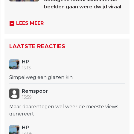
beelden gaan wereldwijd viraal
LEES MEER
LAATSTE REACTIES
HP
15:13
Simpelweg een glazen kin.
Remspoor
13:59
Maar daarentegen wel weer de meeste views
genereert
HP
13:05