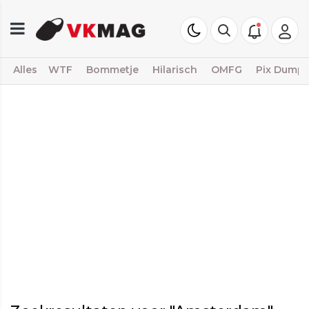
Alles
WTF
Bommetje
Hilarisch
OMFG
Pix Dump