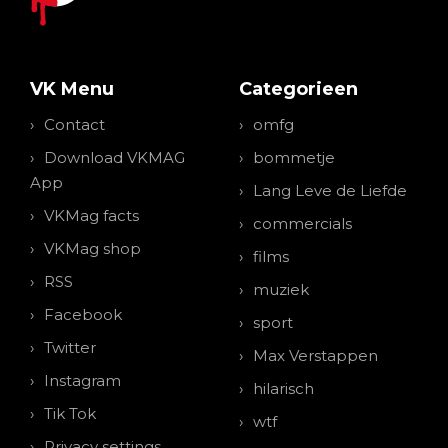
VK Menu
Categorieen
Contact
omfg
Download VKMAG
bommetje
App
Lang Leve de Liefde
VKMag facts
commercials
VKMag shop
films
RSS
muziek
Facebook
sport
Twitter
Max Verstappen
Instagram
hilarisch
Tik Tok
wtf
Privacy settings