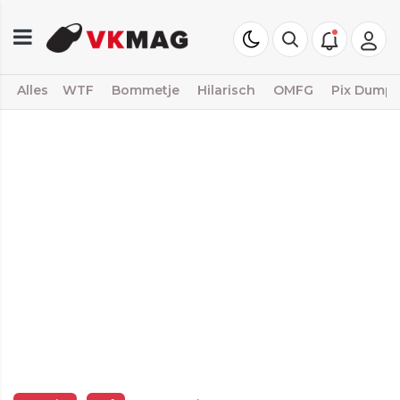
Alles
WTF
Bommetje
Hilarisch
OMFG
Pix Dump