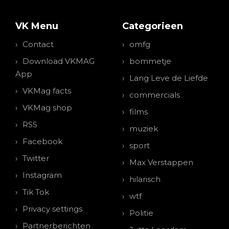
VK Menu
Categorieen
Contact
omfg
Download VKMAG
bommetje
App
Lang Leve de Liefde
VKMag facts
commercials
VKMag shop
films
RSS
muziek
Facebook
sport
Twitter
Max Verstappen
Instagram
hilarisch
Tik Tok
wtf
Privacy settings
Politie
Partnerberichten