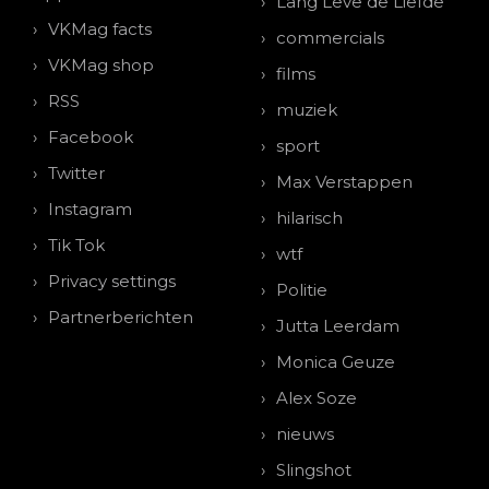
Lang Leve de Liefde
VKMag facts
commercials
VKMag shop
films
RSS
muziek
Facebook
sport
Twitter
Max Verstappen
Instagram
hilarisch
Tik Tok
wtf
Privacy settings
Politie
Partnerberichten
Jutta Leerdam
Monica Geuze
Alex Soze
nieuws
Slingshot