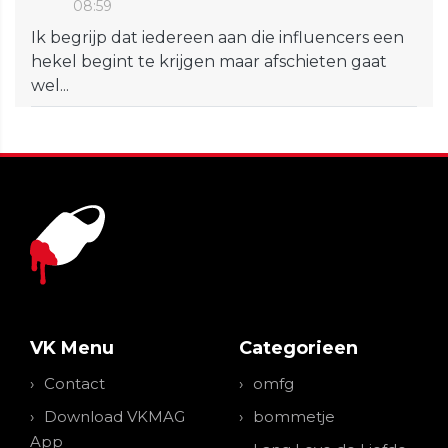
08:59
Ik begrijp dat iedereen aan die influencers een
hekel begint te krijgen maar afschieten gaat
wel...
VK Menu
Categorieen
Contact
omfg
Download VKMAG
bommetje
App