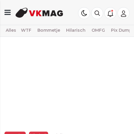
Alles
WTF
Bommetje
Hilarisch
OMFG
Pix Dump