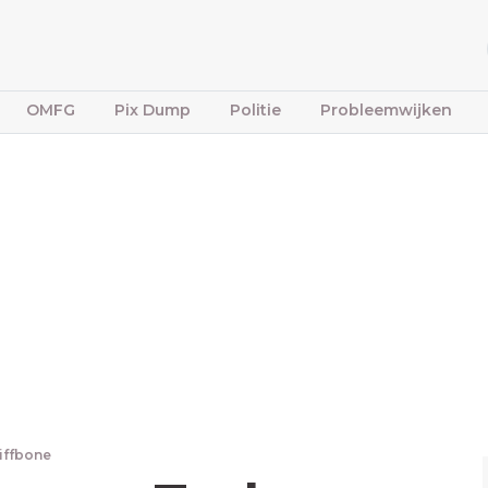
OMFG
Pix Dump
Politie
Probleemwijken
tiffbone