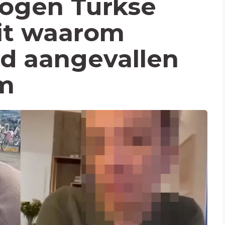
rogen Turkse
it waarom
d aangevallen
m