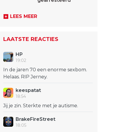
gearresteerd
LEES MEER
LAATSTE REACTIES
HP
19:02
In de jaren 70 een enorme sexbom.
Helaas. RIP Jerney.
keespatat
18:54
Jij je zin. Sterkte met je autisme.
BrakeFireStreet
18:05