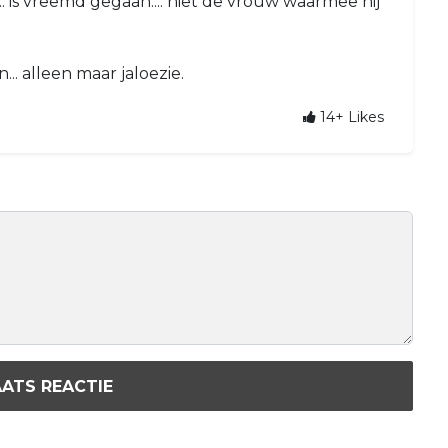
n... is vreemd gegaan.... niet de vrouw waarmee hij
n... alleen maar jaloezie.
14+
Likes
ATS REACTIE