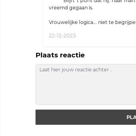
Blijft 't punt dat hij.. haar ma
vreemd gegaan is.
Vrouwelijke logica.... niet te begrijpe
22-12-2023
Plaats reactie
PLA