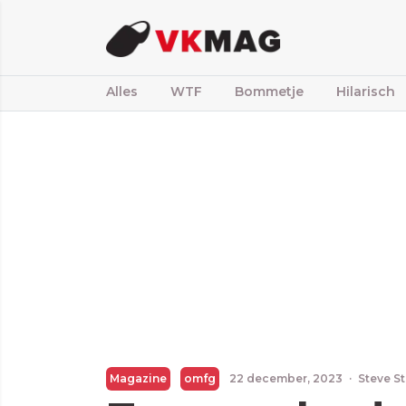
Alles
WTF
Bommetje
Hilarisch
Magazine
omfg
22 december, 2023
·
Steve S