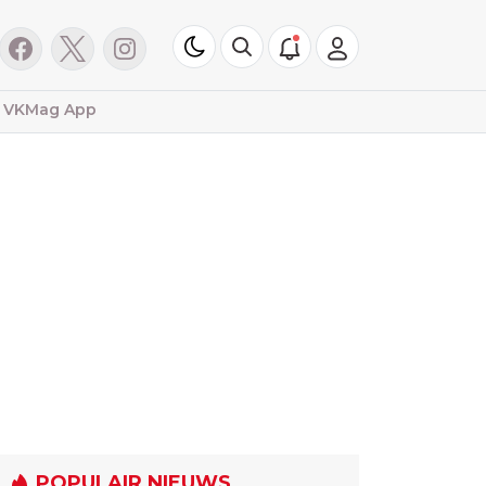
VKMag App
POPULAIR NIEUWS