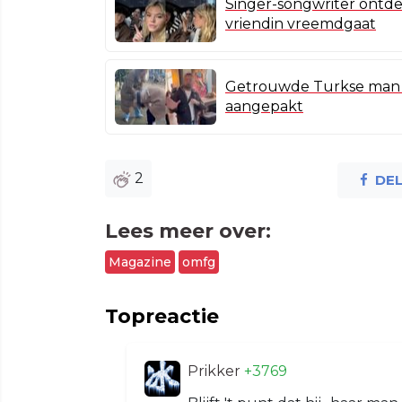
Singer-songwriter ontde
vriendin vreemdgaat
Getrouwde Turkse man b
aangepakt
2
DE
Lees meer over:
Magazine
omfg
Topreactie
Prikker
+3769