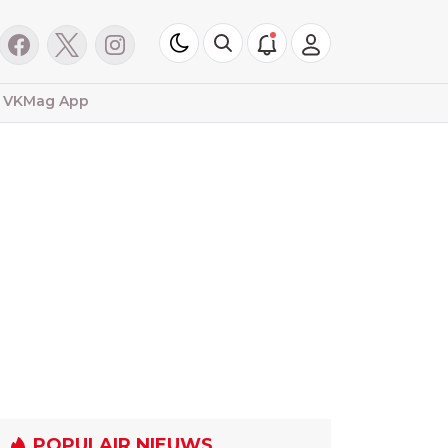
VKMag App
POPULAIR NIEUWS