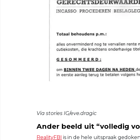
Via stories IG/eve.dragic
Ander beeld uit “volledig v
RealityFBI
is in de hele uitspraak gedoke