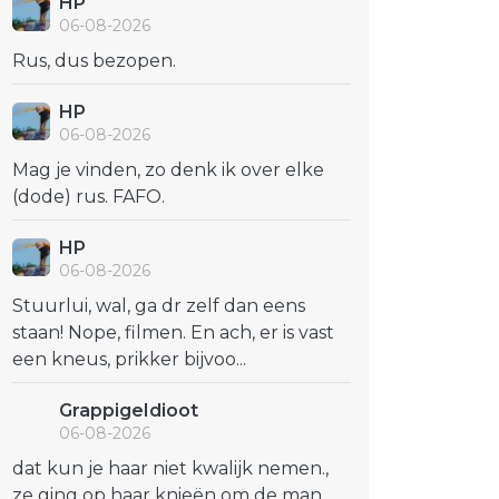
HP
06-08-2026
Rus, dus bezopen.
HP
06-08-2026
Mag je vinden, zo denk ik over elke
(dode) rus. FAFO.
HP
06-08-2026
Stuurlui, wal, ga dr zelf dan eens
staan! Nope, filmen. En ach, er is vast
een kneus, prikker bijvoo...
GrappigeIdioot
06-08-2026
dat kun je haar niet kwalijk nemen.,
ze ging op haar knieën om de man