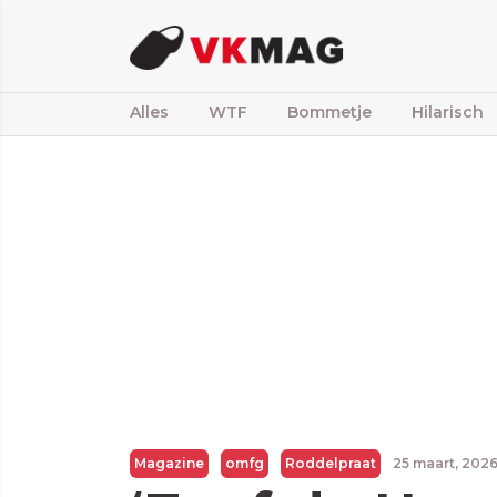
Alles
WTF
Bommetje
Hilarisch
Magazine
omfg
Roddelpraat
25 maart, 202