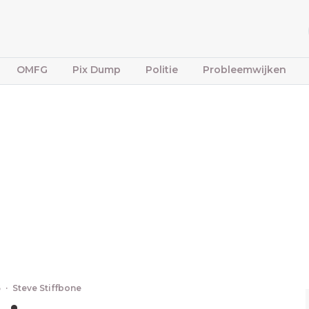
OMFG
Pix Dump
Politie
Probleemwijken
6
·
Steve Stiffbone