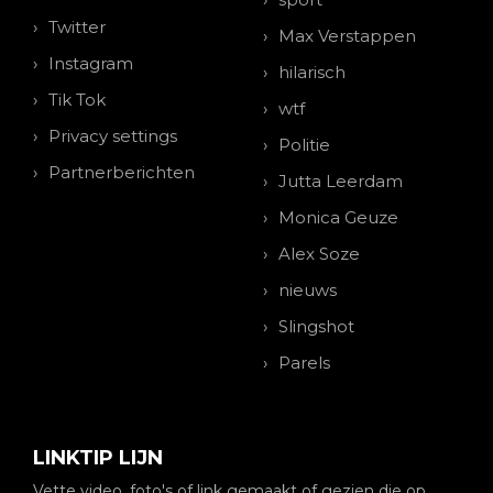
Twitter
Max Verstappen
Instagram
hilarisch
Tik Tok
wtf
Privacy settings
Politie
Partnerberichten
Jutta Leerdam
Monica Geuze
Alex Soze
nieuws
Slingshot
Parels
LINKTIP LIJN
Vette video, foto's of link gemaakt of gezien die op