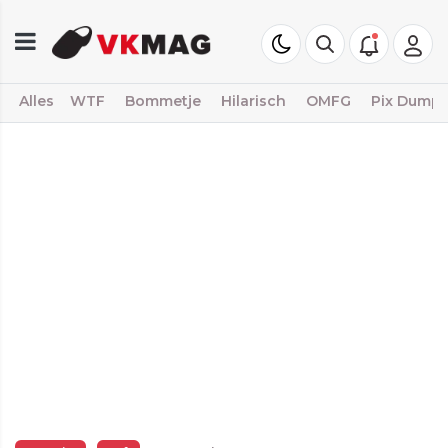
Alles
WTF
Bommetje
Hilarisch
OMFG
Pix Dump