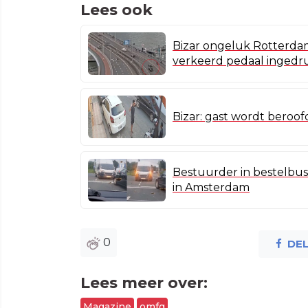
Lees ook
Bizar ongeluk Rotterdam
verkeerd pedaal ingedr
Bizar: gast wordt beroo
Bestuurder in bestelbus
in Amsterdam
0
DE
Lees meer over:
Magazine
omfg