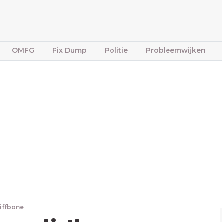
OMFG
Pix Dump
Politie
Probleemwijken
tiffbone