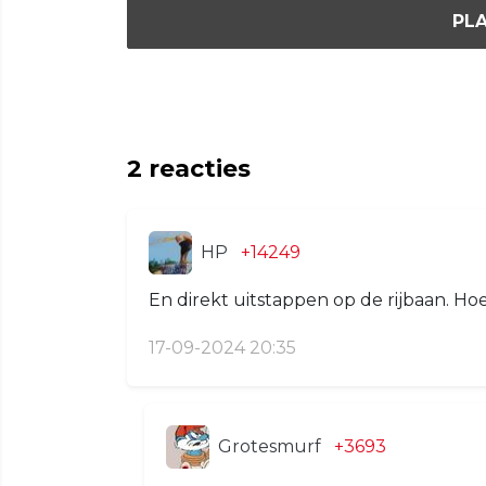
PLA
2
reacties
HP
+14249
En direkt uitstappen op de rijbaan. Hoe
17-09-2024 20:35
Grotesmurf
+3693