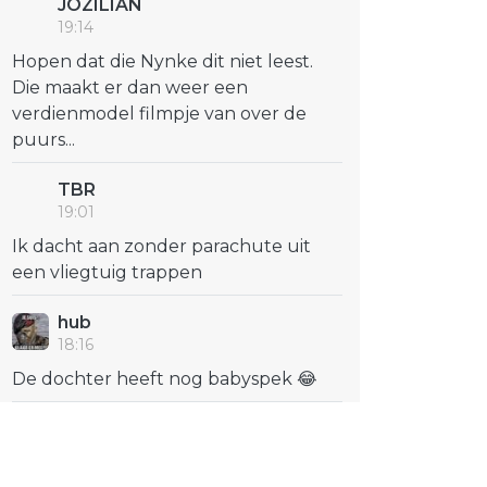
JOZILIAN
19:14
Hopen dat die Nynke dit niet leest.
Die maakt er dan weer een
verdienmodel filmpje van over de
puurs...
TBR
19:01
Ik dacht aan zonder parachute uit
een vliegtuig trappen
hub
18:16
De dochter heeft nog babyspek 😂