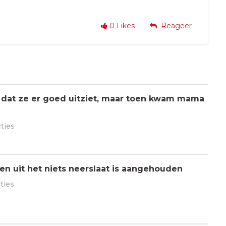
0
Likes
Reageer
 dat ze er goed uitziet, maar toen kwam mama
cties
n uit het niets neerslaat is aangehouden
ties