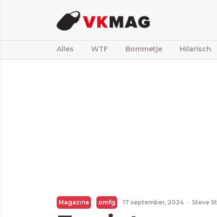
Alles
WTF
Bommetje
Hilarisch
Magazine
omfg
17 september, 2024
·
Steve S