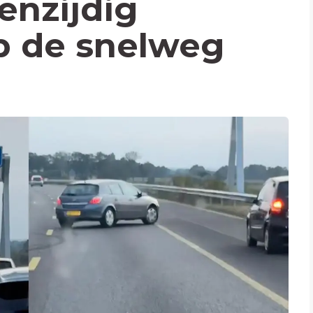
enzijdig
p de snelweg