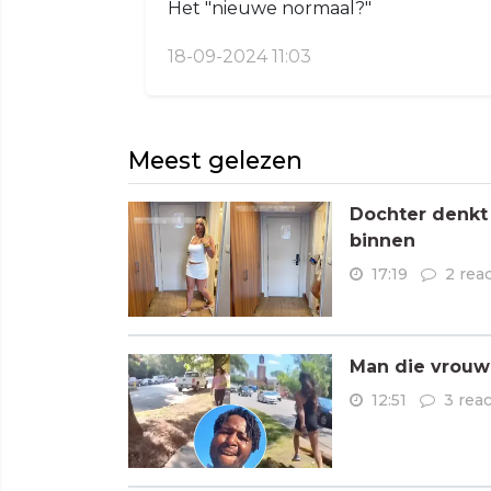
Het "nieuwe normaal?"
18-09-2024 11:03
Meest gelezen
Dochter denkt
binnen
17:19
2 rea
Man die vrouwe
12:51
3 reac