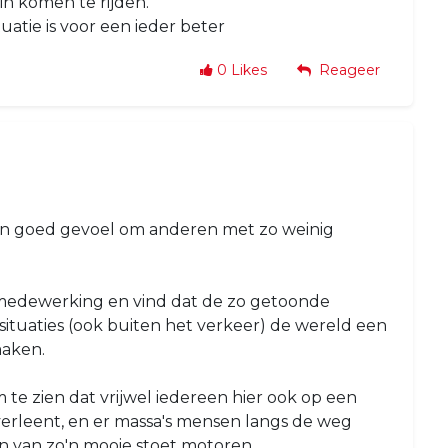
in komen te rijden.
uatie is voor een ieder beter
0
Likes
Reageer
 een goed gevoel om anderen met zo weinig
n medewerking en vind dat de zo getoonde
 situaties (ook buiten het verkeer) de wereld een
maken.
m te zien dat vrijwel iedereen hier ook op een
verleent, en er massa's mensen langs de weg
en van zo'n mooie stoet motoren.