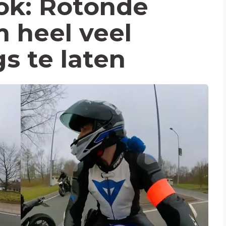
ok: Rotonde
 heel veel
s te laten