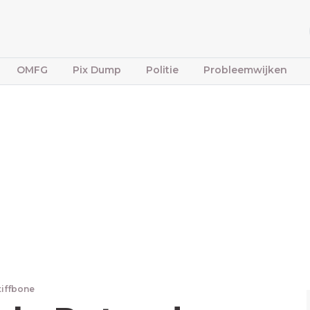
OMFG
Pix Dump
Politie
Probleemwijken
tiffbone