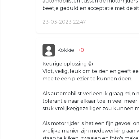
automobilisten tussen de motorrijders 
beetje geduld en acceptatie met de sit
23-03-2023 22:47
Kokkie
+0
Keurige oplossing 👍
Vlot, veilig, leuk om te zien en geeft
moeite een plezier te kunnen doen.
Als automobilist verleen ik graag mij
tolerantie naar elkaar toe in veel meer
stuk vrolijker/gezelliger zou kunnen 
Als motorrijder is het een fijn gevoel o
vrolijke manier zijn medewerking aan 
staan te kijken, zwaaien en foto's mak