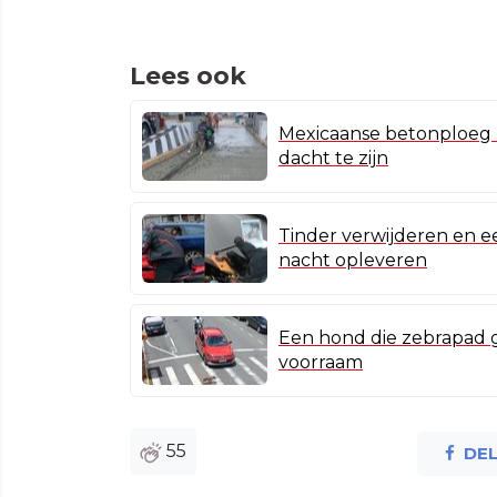
Lees ook
Mexicaanse betonploeg k
dacht te zijn
Tinder verwijderen en e
nacht opleveren
Een hond die zebrapad g
voorraam
55
DE