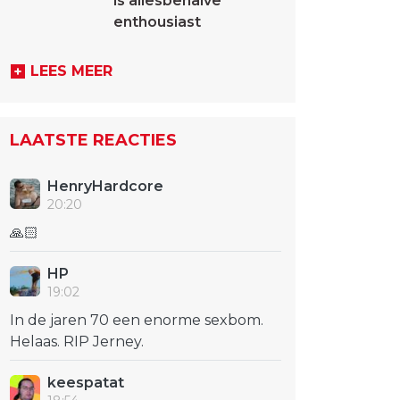
is allesbehalve
enthousiast
LEES MEER
LAATSTE REACTIES
HenryHardcore
20:20
🙏🏻
HP
19:02
In de jaren 70 een enorme sexbom.
Helaas. RIP Jerney.
keespatat