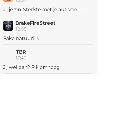
18:54
Jij je zin. Sterkte met je autisme.
BrakeFireStreet
18:05
Fake natuurlijk
TBR
17:46
Jij wel dan? Pik omhoog.