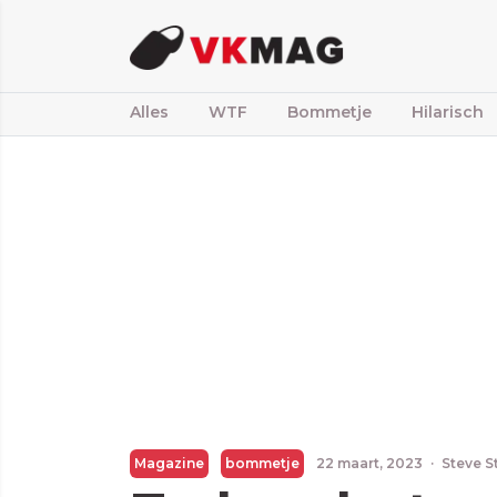
Alles
WTF
Bommetje
Hilarisch
Magazine
bommetje
22 maart, 2023
·
Steve S