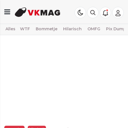
Alles
WTF
Bommetje
Hilarisch
OMFG
Pix Dump