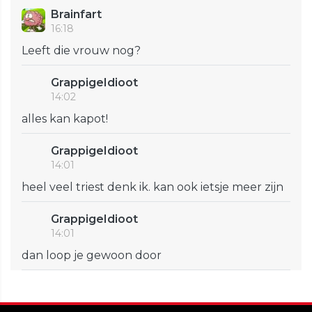
Brainfart
16:18
Leeft die vrouw nog?
GrappigeIdioot
14:02
alles kan kapot!
GrappigeIdioot
14:01
heel veel triest denk ik. kan ook ietsje meer zijn
GrappigeIdioot
14:01
dan loop je gewoon door