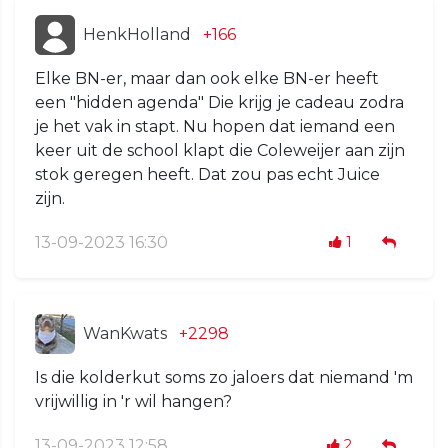
HenkHolland
+166
Elke BN-er, maar dan ook elke BN-er heeft
een "hidden agenda" Die krijg je cadeau zodra
je het vak in stapt. Nu hopen dat iemand een
keer uit de school klapt die Coleweijer aan zijn
stok geregen heeft. Dat zou pas echt Juice
zijn.
13-09-2023 16:30
1
WanKwats
+2298
Is die kolderkut soms zo jaloers dat niemand 'm
vrijwillig in 'r wil hangen?
13-09-2023 12:58
2