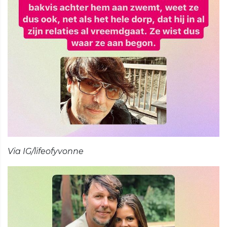
Via IG/lifeofyvonne