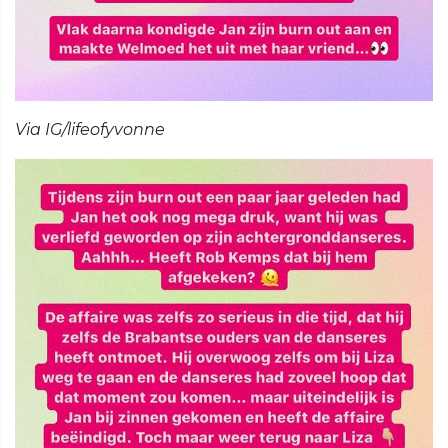
Via IG/lifeofyvonne