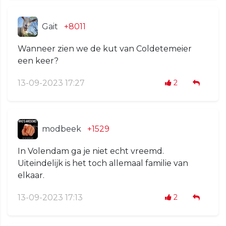
Gait
+8011
Wanneer zien we de kut van Coldetemeier
een keer?
13-09-2023 17:27
2
modbeek
+1529
In Volendam ga je niet echt vreemd.
Uiteindelijk is het toch allemaal familie van
elkaar.
13-09-2023 17:13
2