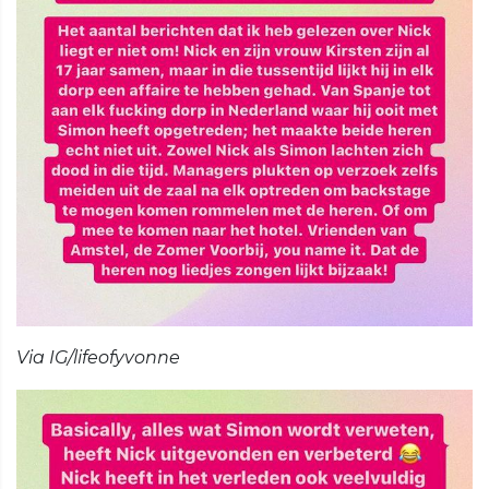
Via IG/lifeofyvonne