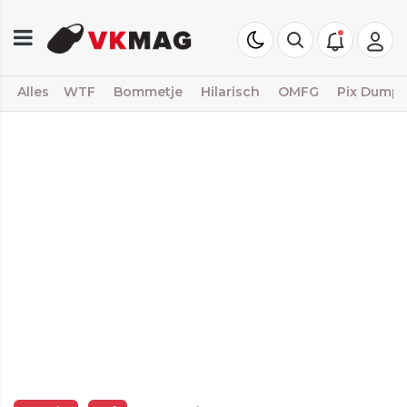
Alles
WTF
Bommetje
Hilarisch
OMFG
Pix Dump