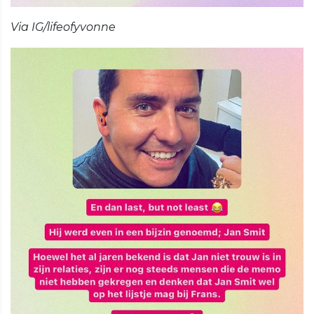
Via IG/lifeofyvonne