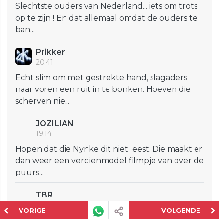
Slechtste ouders van Nederland... iets om trots
op te zijn ! En dat allemaal omdat de ouders te
ban...
Prikker
20:41
Echt slim om met gestrekte hand, slagaders
naar voren een ruit in te bonken. Hoeven die
scherven nie...
JOZILIAN
19:14
Hopen dat die Nynke dit niet leest. Die maakt er
dan weer een verdienmodel filmpje van over de
puurs...
TBR
19:01
VORIGE
VOLGENDE