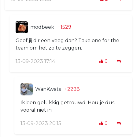
modbeek
+1529
Geef jij d'r een veeg dan? Take one for the
team om het zo te zeggen.
13-09-2023 17:14
0
WanKwats
+2298
Ik ben gelukkig getrouwd. Hou je dus
vooral niet in.
13-09-2023 20:15
0