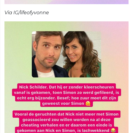
Via IG/lifeofyvonne