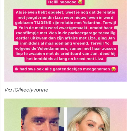
Via IG/lifeofyvonne