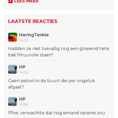
LEES MEER
LAATSTE REACTIES
HeringTenkie
14:33
Hadden ze niet toevallig nog een gloeiend hete
bak frituurolie staan?
HP
14:05
Geen pistool in de buurt die per ongeluk
afgaat?
HP
13:58
Pfoe, verwachtte dat nog iemand racisme zou