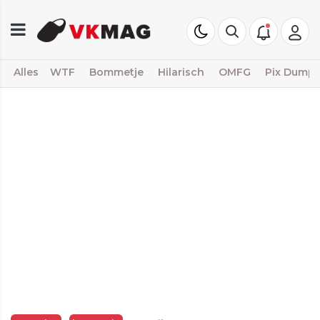
Alles
WTF
Bommetje
Hilarisch
OMFG
Pix Dump