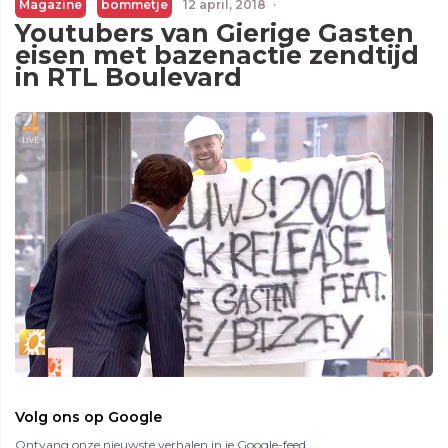
Magazine
bommetje
12 april, 2018
·
Youtubers van Gierige Gasten
eisen met bazenactie zendtijd
in RTL Boulevard
Volg ons op Google
Ontvang onze nieuwste verhalen in je Google-feed