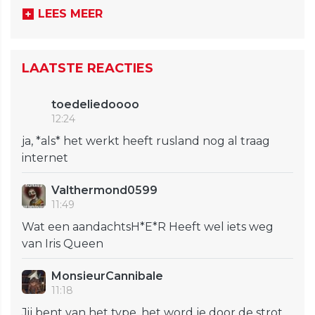
LEES MEER
LAATSTE REACTIES
toedeliedoooo
12:24
ja, *als* het werkt heeft rusland nog al traag
internet
Valthermond0599
11:49
Wat een aandachtsH*E*R Heeft wel iets weg
van Iris Queen
MonsieurCannibale
11:18
Jij bent van het type, het word je door de strot