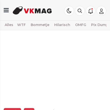
Alles
WTF
Bommetje
Hilarisch
OMFG
Pix Dump