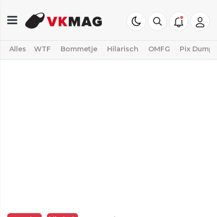
Alles
WTF
Bommetje
Hilarisch
OMFG
Pix Dump