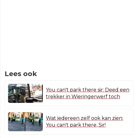
Lees ook
You can't park there sir: Deed een
trekker in Wieringerwerf toch
Wat iedereen zelf ook kan zien:
You can't park there, Sir!