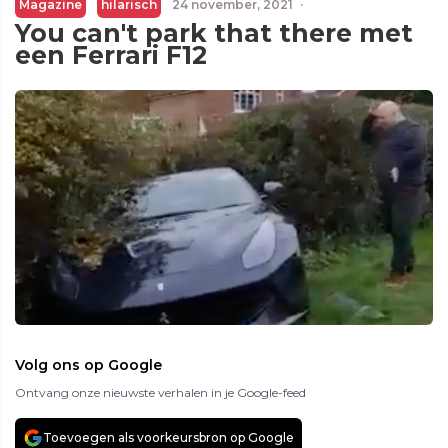
Magazine
hilarisch
24 november, 2021
·
You can't park that there met
een Ferrari F12
Volg ons op Google
Ontvang onze nieuwste verhalen in je Google-feed
Toevoegen als voorkeursbron op Google