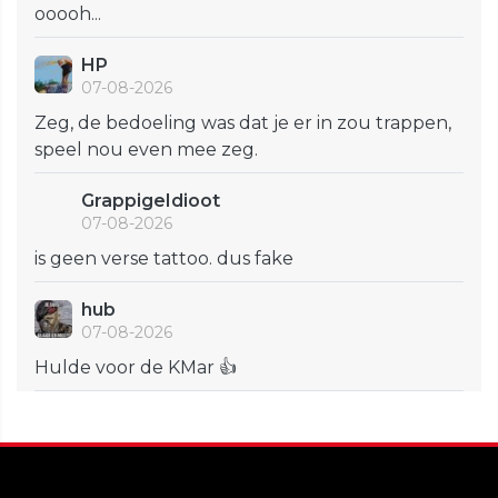
ooooh...
HP
07-08-2026
Zeg, de bedoeling was dat je er in zou trappen,
speel nou even mee zeg.
GrappigeIdioot
07-08-2026
is geen verse tattoo. dus fake
hub
07-08-2026
Hulde voor de KMar 👍