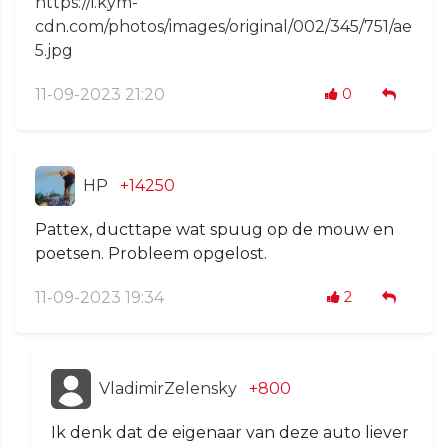
https://i.kym-
cdn.com/photos/images/original/002/345/751/ae
5.jpg
11-09-2023 21:20
0
HP
+14250
Pattex, ducttape wat spuug op de mouw en
poetsen. Probleem opgelost.
11-09-2023 19:34
2
VladimirZelensky
+800
Ik denk dat de eigenaar van deze auto liever