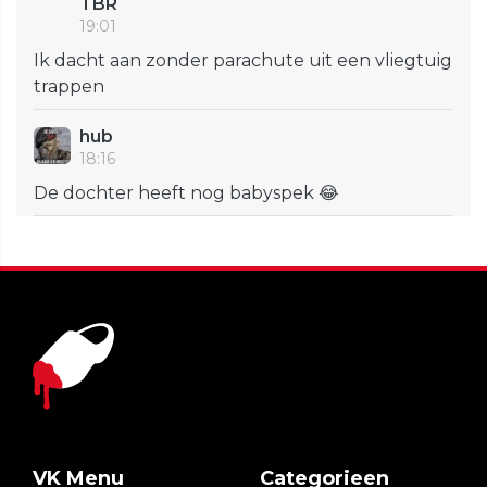
TBR
19:01
Ik dacht aan zonder parachute uit een vliegtuig
trappen
hub
18:16
De dochter heeft nog babyspek 😂
VK Menu
Categorieen