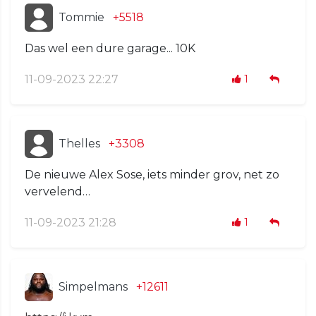
Tommie
+5518
Das wel een dure garage... 10K
11-09-2023 22:27
1
Thelles
+3308
De nieuwe Alex Sose, iets minder grov, net zo
vervelend…
11-09-2023 21:28
1
Simpelmans
+12611