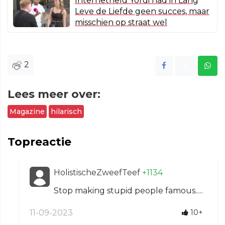
Internetheld Yordi had in Lang
Leve de Liefde geen succes, maar
misschien op straat wel
2
Lees meer over:
Magazine
hilarisch
Topreactie
HolistischeZweefTeef
+1134
Stop making stupid people famous.....
11-09-2023
10+