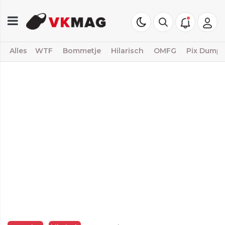
Alles
WTF
Bommetje
Hilarisch
OMFG
Pix Dump