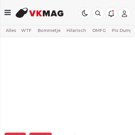
Alles
WTF
Bommetje
Hilarisch
OMFG
Pix Dump