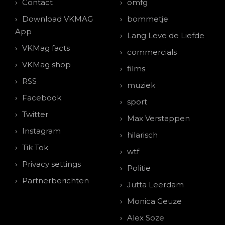
Contact
omfg
Download VKMAG
bommetje
App
Lang Leve de Liefde
VKMag facts
commercials
VKMag shop
films
RSS
muziek
Facebook
sport
Twitter
Max Verstappen
Instagram
hilarisch
Tik Tok
wtf
Privacy settings
Politie
Partnerberichten
Jutta Leerdam
Monica Geuze
Alex Soze