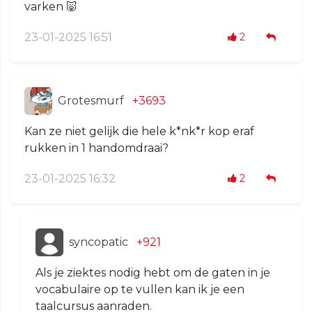
varken 🐷
23-01-2025 16:51
2
Grotesmurf
+3693
Kan ze niet gelijk die hele k*nk*r kop eraf
rukken in 1 handomdraai?
23-01-2025 16:32
2
syncopatic
+921
Als je ziektes nodig hebt om de gaten in je
vocabulaire op te vullen kan ik je een
taalcursus aanraden.