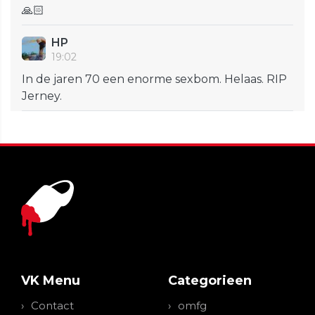
🙏🏻
HP
19:02
In de jaren 70 een enorme sexbom. Helaas. RIP
Jerney.
VK Menu
Categorieen
Contact
omfg