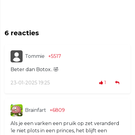
6
reacties
Tommie
+5517
Beter dan Botox.. 🤣
23-01-2025 19:25
1
Brainfart
+6809
Als je een varken een pruik op zet veranderd
‘ie niet plots in een princes, het blijft een