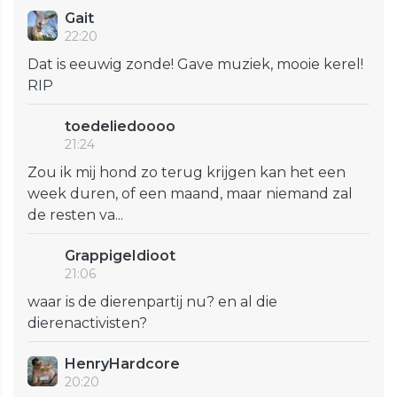
Gait
22:20
Dat is eeuwig zonde! Gave muziek, mooie kerel!
RIP
toedeliedoooo
21:24
Zou ik mij hond zo terug krijgen kan het een
week duren, of een maand, maar niemand zal
de resten va...
GrappigeIdioot
21:06
waar is de dierenpartij nu? en al die
dierenactivisten?
HenryHardcore
20:20