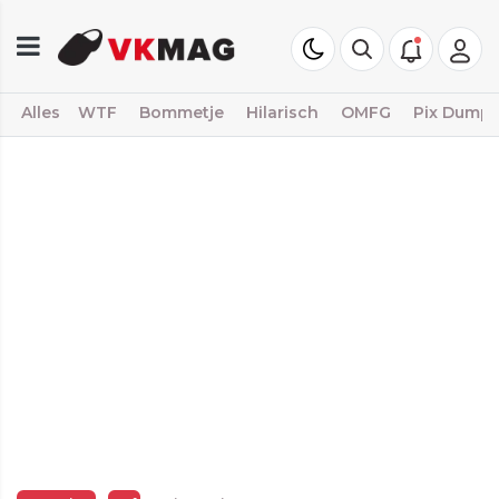
Alles
WTF
Bommetje
Hilarisch
OMFG
Pix Dump