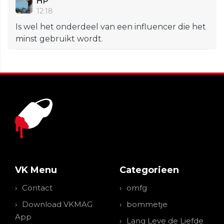
HP
12:18
Is wel het onderdeel van een influencer die het
minst gebruikt wordt.
VK Menu
Categorieen
Contact
omfg
Download VKMAG
bommetje
App
Lang Leve de Liefde