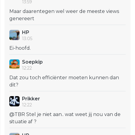
13:59
Maar daarentegen wel weer de meeste views
genereert
HP
13:05
Ei-hoofd.
Soepkip
12:22
Dat zou toch efficiënter moeten kunnen dan
dit?
Prikker
12:22
@TBR Stel je niet aan.. wat weet jij nou van de
situatie af ?