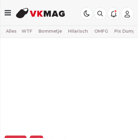
Alles
WTF
Bommetje
Hilarisch
OMFG
Pix Dump