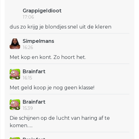
GrappigeIdioot
17:06
dus zo krijg je blondjes snel uit de kleren
Simpelmans
16:26
Met kop en kont. Zo hoort het.
Brainfart
16:15
Met geld koop je nog geen klasse!
Brainfart
15:39
Die schijnen op de lucht van haring af te
komen…..