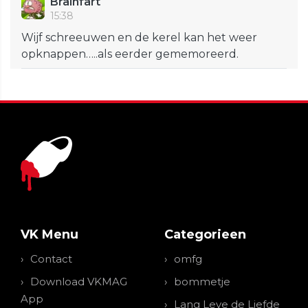
Brainfart
15:38
Wijf schreeuwen en de kerel kan het weer
opknappen…..als eerder gememoreerd.
VK Menu
Categorieen
Contact
omfg
Download VKMAG
bommetje
App
Lang Leve de Liefde