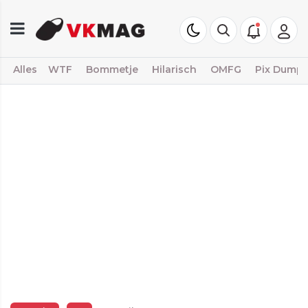
Alles
WTF
Bommetje
Hilarisch
OMFG
Pix Dump