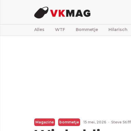
Alles
WTF
Bommetje
Hilarisch
Magazine
bommetje
15 mei, 2026
·
Steve Stif