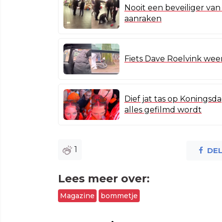
Nooit een beveiliger van
aanraken
Fiets Dave Roelvink weer 
Dief jat tas op Koningsd
alles gefilmd wordt
1
DE
Lees meer over:
Magazine
bommetje