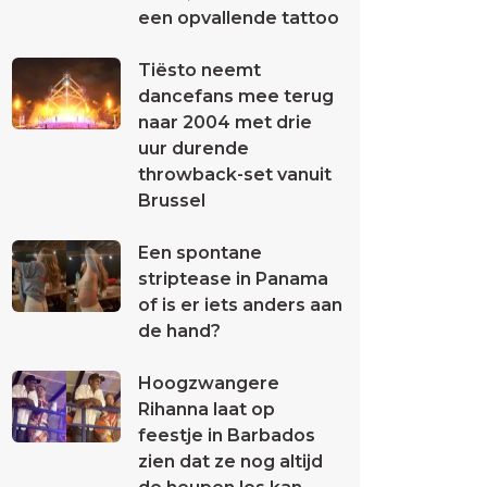
een opvallende tattoo
Tiësto neemt
dancefans mee terug
naar 2004 met drie
uur durende
throwback-set vanuit
Brussel
Een spontane
striptease in Panama
of is er iets anders aan
de hand?
Hoogzwangere
Rihanna laat op
feestje in Barbados
zien dat ze nog altijd