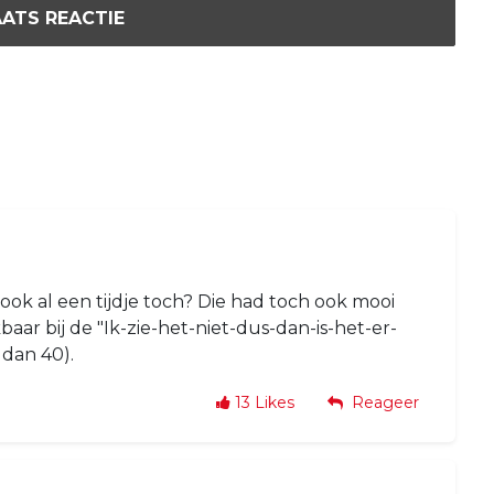
ATS REACTIE
ook al een tijdje toch? Die had toch ook mooi
kbaar bij de "Ik-zie-het-niet-dus-dan-is-het-er-
 dan 40).
13
Likes
Reageer