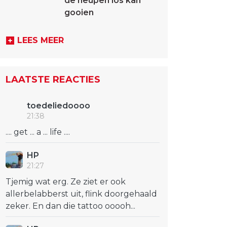
de heupen los kan
gooien
LEES MEER
LAATSTE REACTIES
toedeliedoooo
21:38
.... get ... a ... life ....
HP
21:27
Tjemig wat erg. Ze ziet er ook
allerbelabberst uit, flink doorgehaald
zeker. En dan die tattoo ooooh...