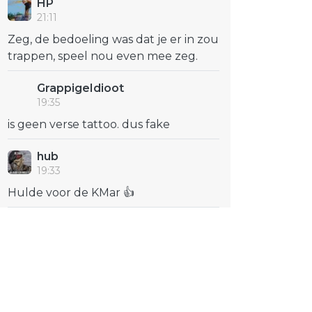
HP
21:11
Zeg, de bedoeling was dat je er in zou
trappen, speel nou even mee zeg.
GrappigeIdioot
19:35
is geen verse tattoo. dus fake
hub
19:33
Hulde voor de KMar 👍