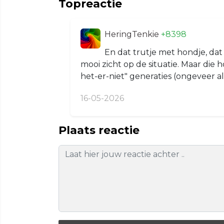
Topreactie
HeringTenkie
+8398
En dat trutje met hondje, dat 
mooi zicht op de situatie. Maar die ho
het-er-niet" generaties (ongeveer al
16-05-2026
Plaats reactie