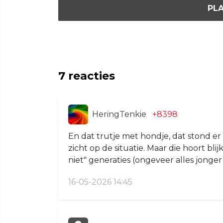
PLA
7
reacties
HeringTenkie
+8398
En dat trutje met hondje, dat stond er 
zicht op de situatie. Maar die hoort blij
niet" generaties (ongeveer alles jonger
16-05-2026 14:45