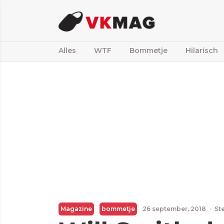
Alles
WTF
Bommetje
Hilarisch
Magazine
bommetje
26 september, 2018
·
St