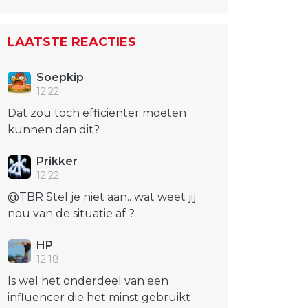
LAATSTE REACTIES
Soepkip
12:22
Dat zou toch efficiënter moeten
kunnen dan dit?
Prikker
12:22
@TBR Stel je niet aan.. wat weet jij
nou van de situatie af ?
HP
12:18
Is wel het onderdeel van een
influencer die het minst gebruikt