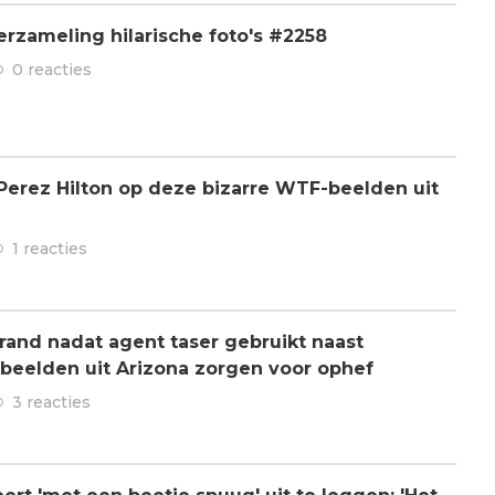
rzameling hilarische foto's #2258
0 reacties
t Perez Hilton op deze bizarre WTF-beelden uit
1 reacties
brand nadat agent taser gebruikt naast
beelden uit Arizona zorgen voor ophef
3 reacties