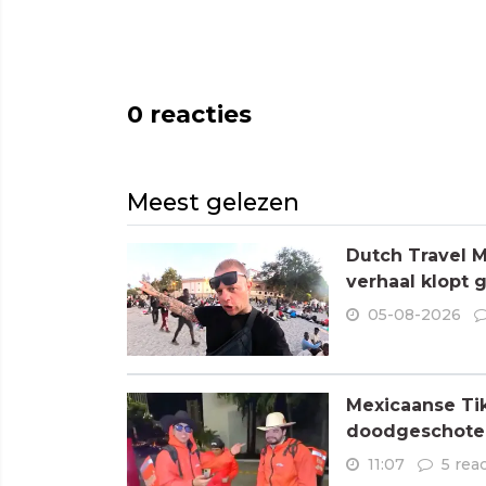
0
reacties
Meest gelezen
Dutch Travel M
verhaal klopt 
05-08-2026
Mexicaanse Tik
doodgeschoten
11:07
5 rea