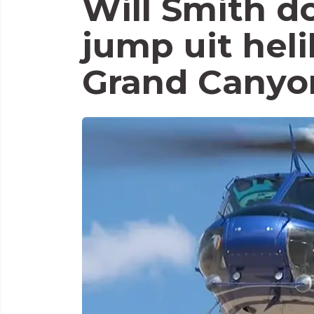
Will Smith d
jump uit hel
Grand Canyo