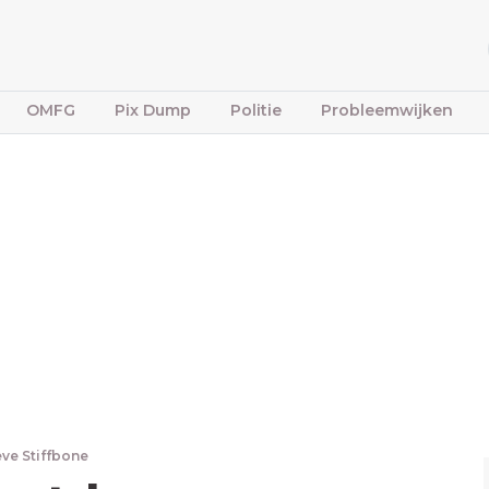
OMFG
Pix Dump
Politie
Probleemwijken
eve Stiffbone