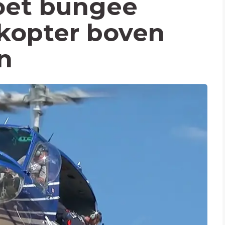
oet bungee
ikopter boven
n