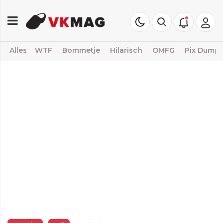
Alles
WTF
Bommetje
Hilarisch
OMFG
Pix Dump