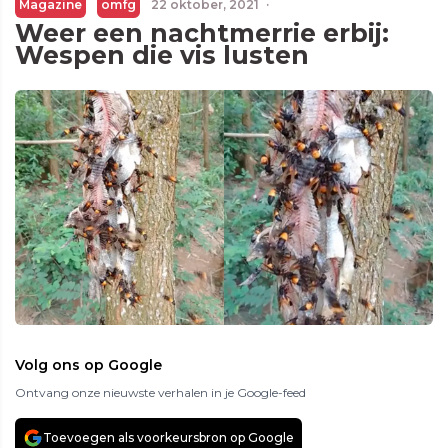
Magazine
omfg
22 oktober, 2021
·
Weer een nachtmerrie erbij:
Wespen die vis lusten
Volg ons op Google
Ontvang onze nieuwste verhalen in je Google-feed
Toevoegen als voorkeursbron op Google