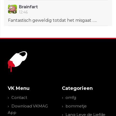
Brainfart
12:46
Fantastisch geweldig totdat het misgaat …..
VK Menu
Categorieen
Contact
omfg
Download VKMAG
bommetje
App
Lang Leve de Liefde