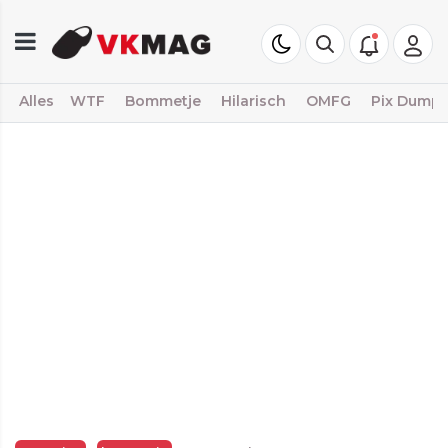
Alles
WTF
Bommetje
Hilarisch
OMFG
Pix Dump