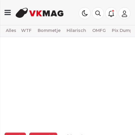
Alles
WTF
Bommetje
Hilarisch
OMFG
Pix Dump