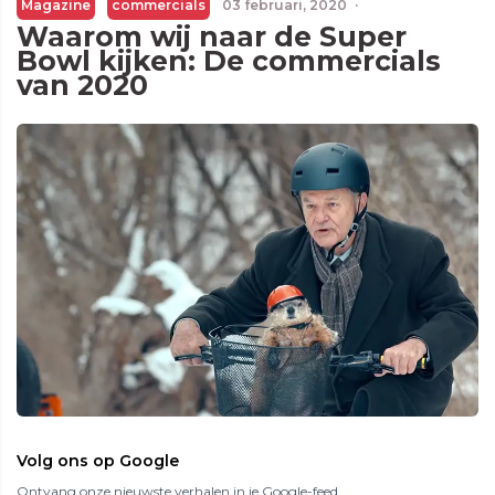
Magazine
commercials
03 februari, 2020
·
Waarom wij naar de Super
Bowl kijken: De commercials
van 2020
Volg ons op Google
Ontvang onze nieuwste verhalen in je Google-feed