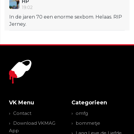
HP
19:02
In de jaren 70 een enorme sexbom. Helaas. RIP
Jerney.
VK Menu
Categorieen
Contact
omfg
Download VKMAG
bommetje
App
Lang Leve de Liefde