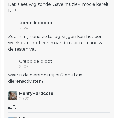
Dat is eeuwig zonde! Gave muziek, mooie kerel!
RIP
toedeliedoooo
21:24
Zou ik mij hond zo terug krijgen kan het een
week duren, of een maand, maar niemand zal
de resten va...
GrappigeIdioot
21:06
waar is de dierenpartij nu? en al die
dierenactivisten?
HenryHardcore
20:20
🙏🏻