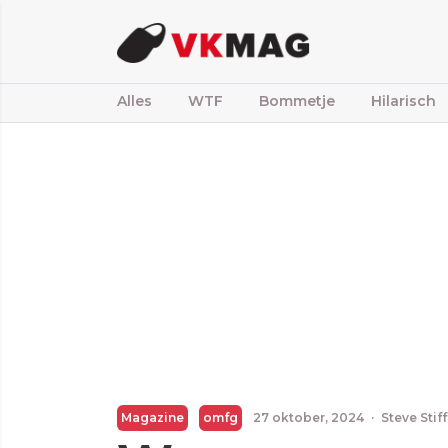
Alles
WTF
Bommetje
Hilarisch
Magazine
omfg
27 oktober, 2024
·
Steve Stif