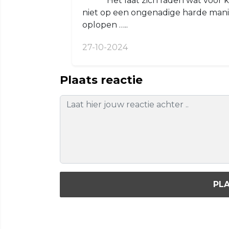
Het laat zich raden wat voor 
niet op een ongenadige harde mani
oplopen …..
27-10-2024
Plaats reactie
PLA