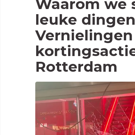
Waarom we s
leuke dinge
Vernielingen 
kortingsacti
Rotterdam