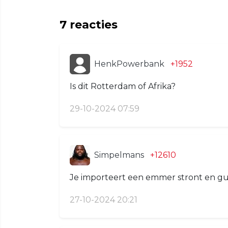
7
reacties
HenkPowerbank
+1952
Is dit Rotterdam of Afrika?
29-10-2024 07:59
Simpelmans
+12610
Je importeert een emmer stront en guess
27-10-2024 20:21