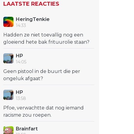
LAATSTE REACTIES
HeringTenkie
14:33
Hadden ze niet toevallig nog een
gloeiend hete bak frituurolie staan?
HP
14:05
Geen pistool in de buurt die per
ongeluk afgaat?
HP
13:58
Pfoe, verwachtte dat nog iemand
racisme zou roepen.
Brainfart