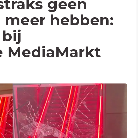
traks geen
n meer hebben:
bij
e MediaMarkt