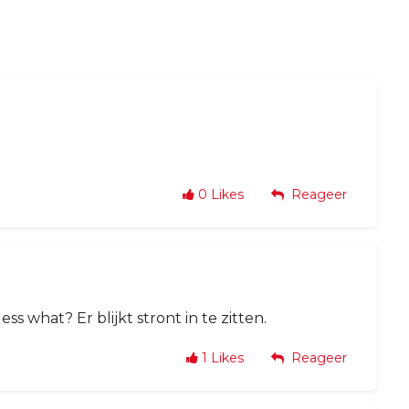
0
Likes
Reageer
 what? Er blijkt stront in te zitten.
1
Likes
Reageer