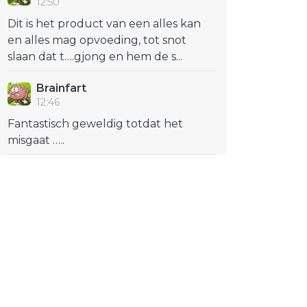
12:50
Dit is het product van een alles kan
en alles mag opvoeding, tot snot
slaan dat t….gjong en hem de s...
Brainfart
12:46
Fantastisch geweldig totdat het
misgaat …..