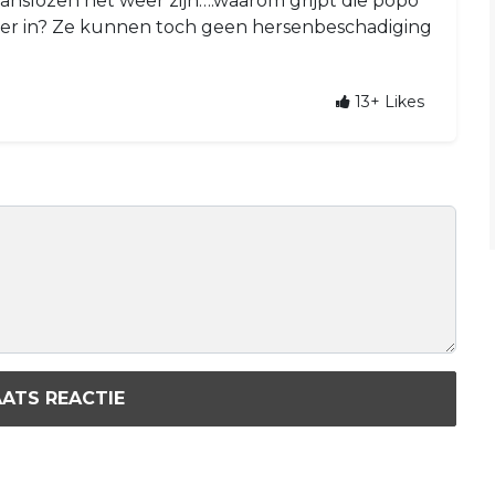
kanslozen het weer zijn….waarom grijpt die popo
er in? Ze kunnen toch geen hersenbeschadiging
13+
Likes
ATS REACTIE