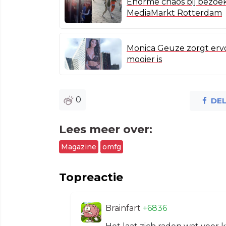
Enorme chaos bij bezoek
MediaMarkt Rotterdam
Monica Geuze zorgt erv
mooier is
0
DE
Lees meer over:
Magazine
omfg
Topreactie
Brainfart
+6836