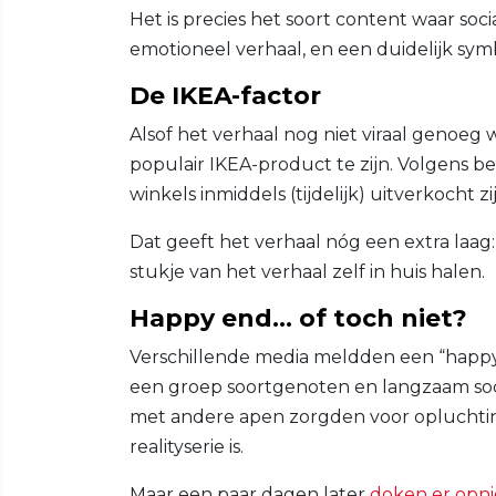
Het is precies het soort content waar soci
emotioneel verhaal, en een duidelijk symb
De IKEA-factor
Alsof het verhaal nog niet viraal genoeg
populair IKEA-product te zijn. Volgens b
winkels inmiddels (tijdelijk) uitverkocht z
Dat geeft het verhaal nóg een extra laag:
stukje van het verhaal zelf in huis halen.
Happy end… of toch niet?
Verschillende media meldden een “happy
een groep soortgenoten en langzaam so
met andere apen zorgden voor opluchting
realityserie is.
Maar een paar dagen later
doken er opni