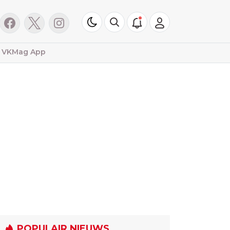
VKMag App
POPULAIR NIEUWS