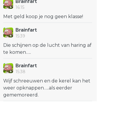
Brainfart
16:15
Met geld koop je nog geen klasse!
Brainfart
15:39
Die schijnen op de lucht van haring af
te komen…..
Brainfart
15:38
Wijf schreeuwen en de kerel kan het
weer opknappen…..als eerder
gememoreerd.