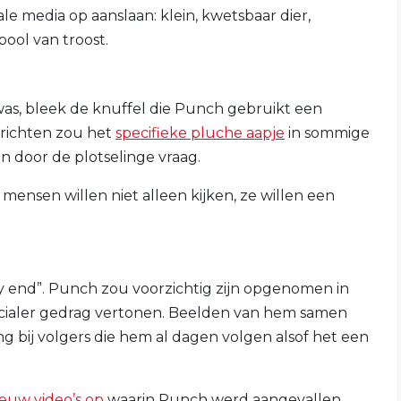
ale media op aanslaan: klein, kwetsbaar dier,
ool van troost.
 was, bleek de knuffel die Punch gebruikt een
erichten zou het
specifieke pluche aapje
in sommige
ijn door de plotselinge vraag.
 mensen willen niet alleen kijken, ze willen een
 end”. Punch zou voorzichtig zijn opgenomen in
cialer gedrag vertonen. Beelden van hem samen
 bij volgers die hem al dagen volgen alsof het een
euw video’s op
waarin Punch werd aangevallen