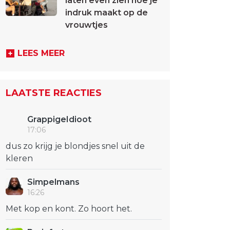
laten even zien hoe je
indruk maakt op de
vrouwtjes
LEES MEER
LAATSTE REACTIES
GrappigeIdioot
17:06
dus zo krijg je blondjes snel uit de
kleren
Simpelmans
16:26
Met kop en kont. Zo hoort het.