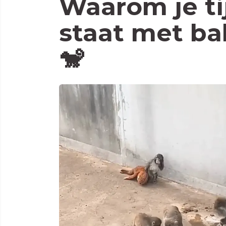
Waarom je tij
staat met ba
🐒