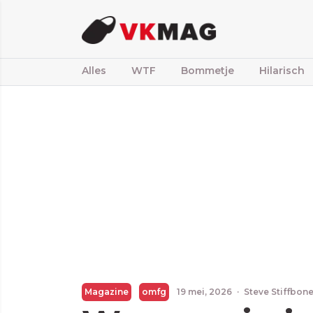
Alles
WTF
Bommetje
Hilarisch
Magazine
omfg
19 mei, 2026
·
Steve Stiffbon