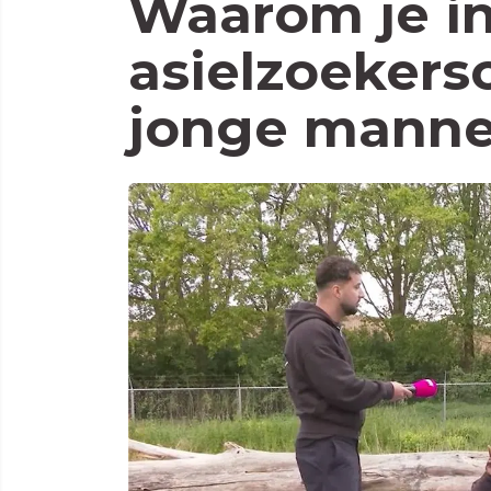
Waarom je i
asielzoekers
jonge manne