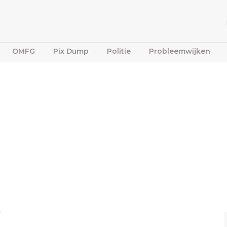
OMFG
Pix Dump
Politie
Probleemwijken
e