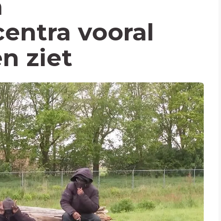
n
centra vooral
n ziet