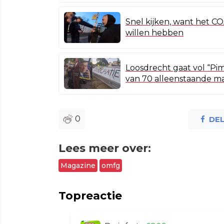
Snel kijken, want het CO
willen hebben
Loosdrecht gaat vol “Pim
van 70 alleenstaande ma
0
DE
Lees meer over:
Magazine
omfg
Topreactie