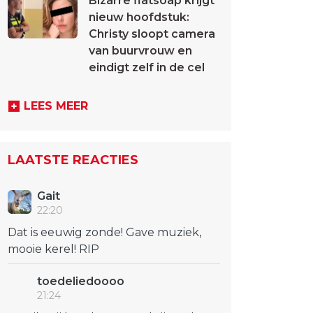
Bizarre flatsoap krijgt
nieuw hoofdstuk:
Christy sloopt camera
van buurvrouw en
eindigt zelf in de cel
LEES MEER
LAATSTE REACTIES
Gait
22:20
Dat is eeuwig zonde! Gave muziek,
mooie kerel! RIP
toedeliedoooo
21:24