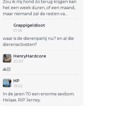
Zou ik mij hond zo terug krijgen kan
het een week duren, of een maand,
maar niemand zal de resten va...
GrappigeIdioot
21:06
waar is de dierenpartij nu? en al die
dierenactivisten?
HenryHardcore
20:20
🙏🏻
HP
19:02
In de jaren 70 een enorme sexbom.
Helaas. RIP Jerney.