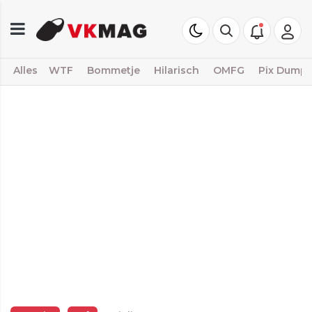
Alles
WTF
Bommetje
Hilarisch
OMFG
Pix Dump