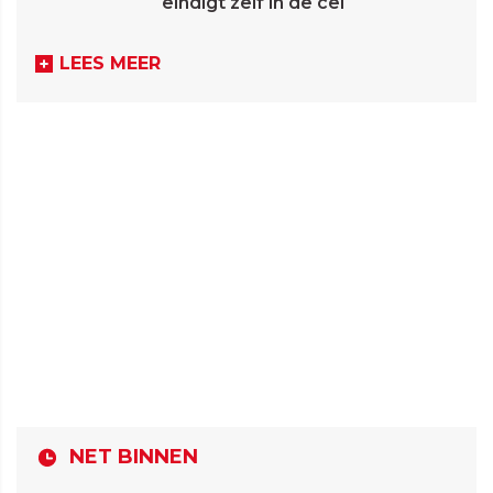
eindigt zelf in de cel
LEES MEER
NET BINNEN