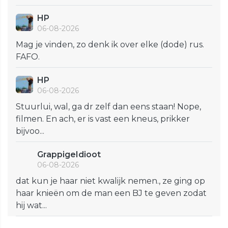
HP
06-08-2026
Mag je vinden, zo denk ik over elke (dode) rus.
FAFO.
HP
06-08-2026
Stuurlui, wal, ga dr zelf dan eens staan! Nope,
filmen. En ach, er is vast een kneus, prikker
bijvoo...
GrappigeIdioot
06-08-2026
dat kun je haar niet kwalijk nemen., ze ging op
haar knieën om de man een BJ te geven zodat
hij wat...