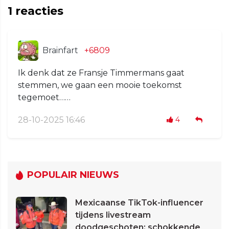
1
reacties
Brainfart
+6809
Ik denk dat ze Fransje Timmermans gaat
stemmen, we gaan een mooie toekomst
tegemoet……
28-10-2025 16:46
4
POPULAIR NIEUWS
Mexicaanse TikTok-influencer
tijdens livestream
doodgeschoten: schokkende