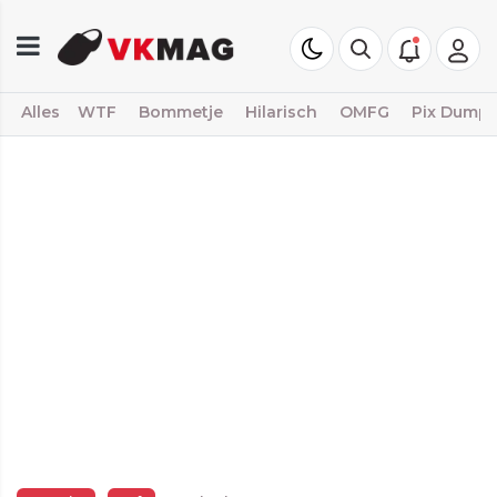
Alles
WTF
Bommetje
Hilarisch
OMFG
Pix Dump