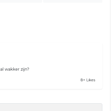
l wakker zijn?
8+
Likes