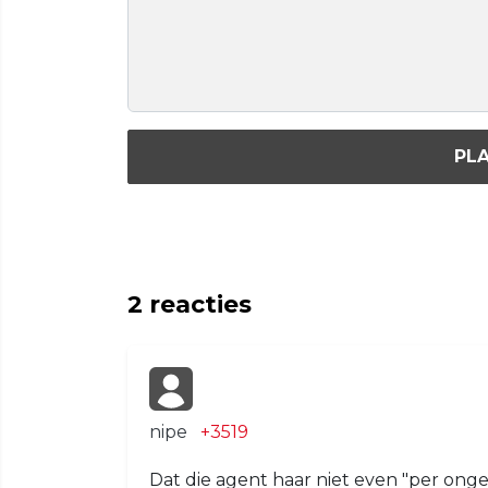
PLA
2
reacties
nipe
+3519
Dat die agent haar niet even "per ong