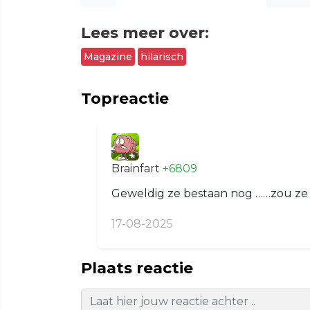
Lees meer over:
Magazine
hilarisch
Topreactie
Brainfart
+6809
Geweldig ze bestaan nog ……zou ze a
17-08-2025
Plaats reactie