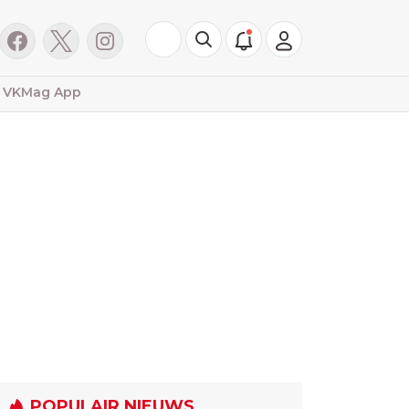
VKMag App
POPULAIR NIEUWS