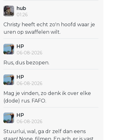
hub
01:26
Christy heeft echt zo'n hoofd waar je
uren op swaffelen wilt.
HP
06-08-2026
Rus, dus bezopen.
HP
06-08-2026
Mag je vinden, zo denk ik over elke
(dode) rus. FAFO.
HP
06-08-2026
Stuurlui, wal, ga dr zelf dan eens
staan! Nope, filmen. En ach, er is vast