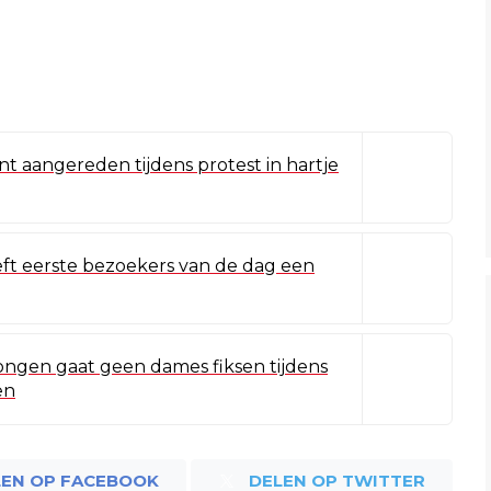
t aangereden tijdens protest in hartje
eft eerste bezoekers van de dag een
jongen gaat geen dames fiksen tijdens
en
LEN OP FACEBOOK
DELEN OP TWITTER