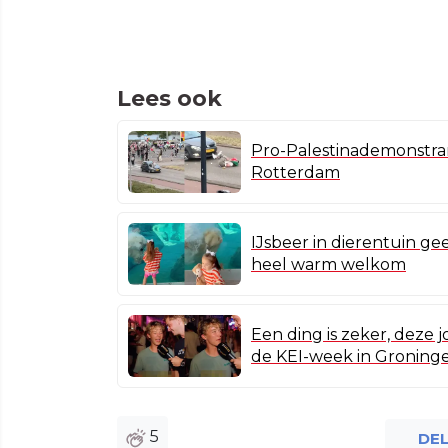
Lees ook
Pro-Palestinademonstran
Rotterdam
IJsbeer in dierentuin ge
heel warm welkom
Een ding is zeker, deze 
de KEI-week in Groning
5
DE