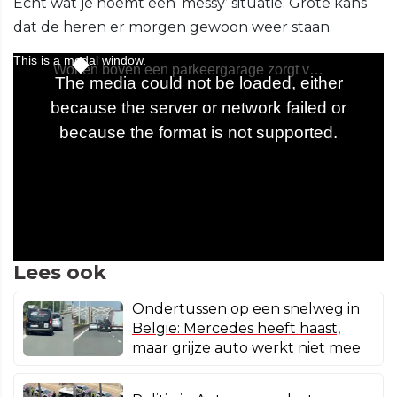
Echt wat je noemt een ‘messy’ situatie. Grote kans
dat de heren er morgen gewoon weer staan.
Lees ook
Ondertussen op een snelweg in
Belgie: Mercedes heeft haast,
maar grijze auto werkt niet mee