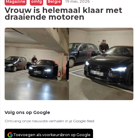
Magazine
omfg
Belgie
19 mei, 2026
·
Vrouw is helemaal klaar met
draaiende motoren
Volg ons op Google
Ontvang onze nieuwste verhalen in je Google-feed
Toevoegen als voorkeursbron op Google