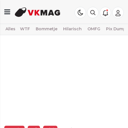
Alles
WTF
Bommetje
Hilarisch
OMFG
Pix Dump