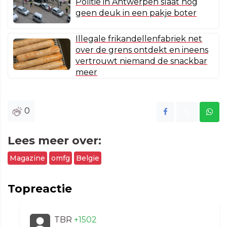
Politie in Antwerpen slaat nog
geen deuk in een pakje boter
Illegale frikandellenfabriek net
over de grens ontdekt en ineens
vertrouwt niemand de snackbar
meer
0
Lees meer over:
Magazine
omfg
Belgie
Topreactie
TBR
+1502