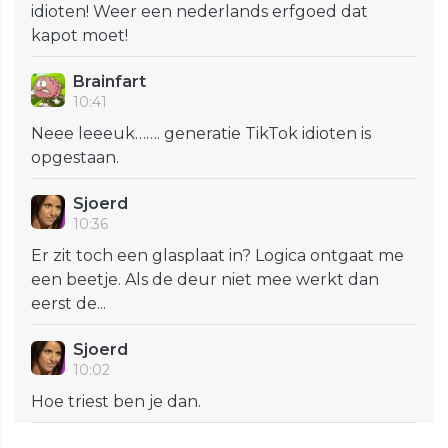
idioten! Weer een nederlands erfgoed dat
kapot moet!
Brainfart
10:41
Neee leeeuk……. generatie TikTok idioten is
opgestaan.
Sjoerd
10:36
Er zit toch een glasplaat in? Logica ontgaat me
een beetje. Als de deur niet mee werkt dan
eerst de...
Sjoerd
10:02
Hoe triest ben je dan.