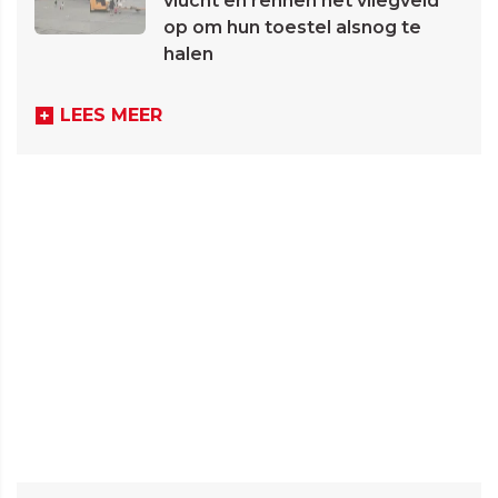
vlucht en rennen het vliegveld
op om hun toestel alsnog te
halen
LEES MEER