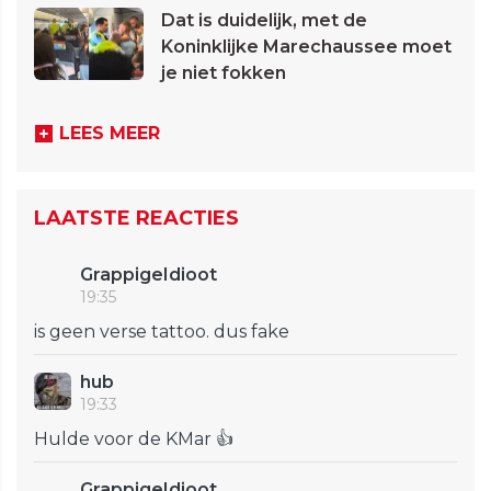
Dat is duidelijk, met de
Koninklijke Marechaussee moet
je niet fokken
LEES MEER
LAATSTE REACTIES
GrappigeIdioot
19:35
is geen verse tattoo. dus fake
hub
19:33
Hulde voor de KMar 👍
GrappigeIdioot