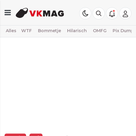
Alles
WTF
Bommetje
Hilarisch
OMFG
Pix Dump