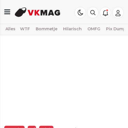
Alles
WTF
Bommetje
Hilarisch
OMFG
Pix Dump