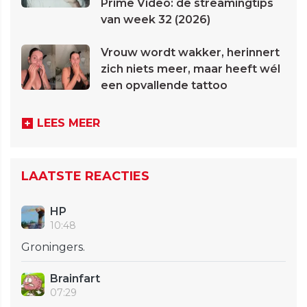
Prime Video: de streamingtips
van week 32 (2026)
Vrouw wordt wakker, herinnert
zich niets meer, maar heeft wél
een opvallende tattoo
LEES MEER
LAATSTE REACTIES
HP
10:48
Groningers.
Brainfart
07:29