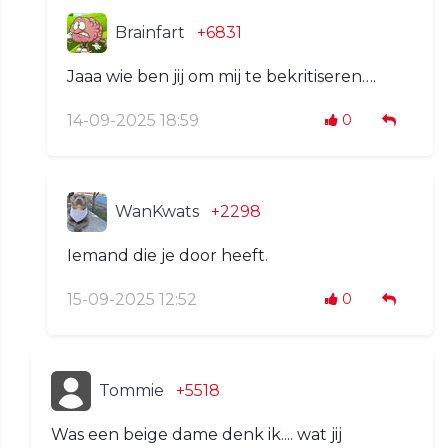
Brainfart
+6831
Jaaa wie ben jij om mij te bekritiseren….
14-09-2025 18:59
0
WanKwats
+2298
Iemand die je door heeft.
15-09-2025 12:52
0
Tommie
+5518
Was een beige dame denk ik.... wat jij