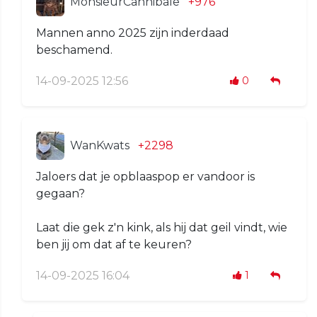
MonsieurCannibale
+976
Mannen anno 2025 zijn inderdaad
beschamend.
14-09-2025 12:56
0
WanKwats
+2298
Jaloers dat je opblaaspop er vandoor is
gegaan?
Laat die gek z'n kink, als hij dat geil vindt, wie
ben jij om dat af te keuren?
14-09-2025 16:04
1