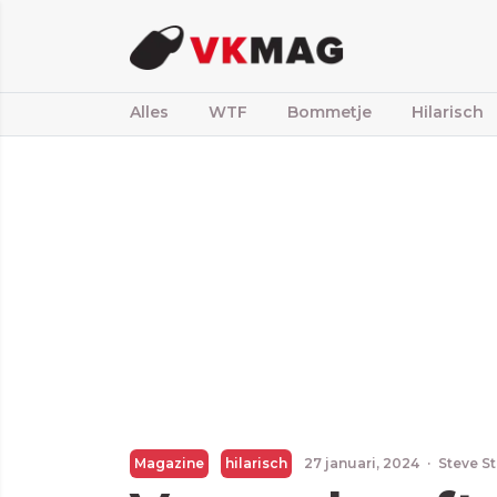
Alles
WTF
Bommetje
Hilarisch
Magazine
hilarisch
27 januari, 2024
·
Steve S