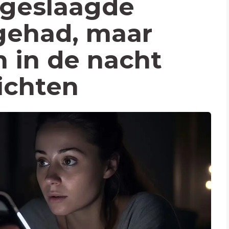
 geslaagde
gehad, maar
n in de nacht
ichten