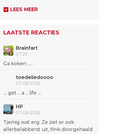
LEES MEER
LAATSTE REACTIES
Brainfart
07:29
Ga koken……
toedeliedoooo
07-08-2026
.... get ... a ... life ....
HP
07-08-2026
Tjemig wat erg. Ze ziet er ook
allerbelabberst uit, flink doorgehaald