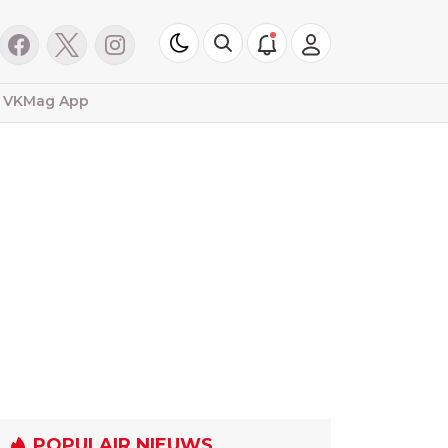
VKMag App
POPULAIR NIEUWS