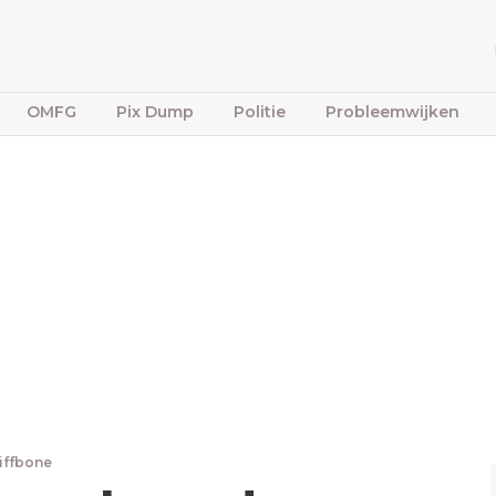
OMFG
Pix Dump
Politie
Probleemwijken
tiffbone