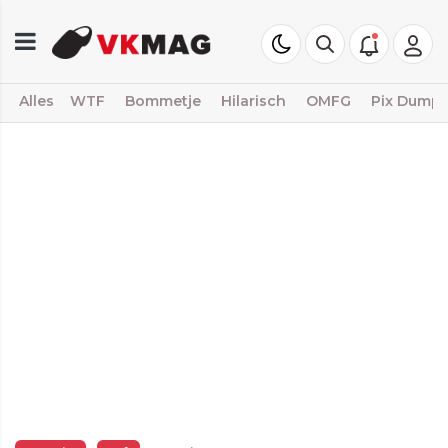
Alles
WTF
Bommetje
Hilarisch
OMFG
Pix Dump