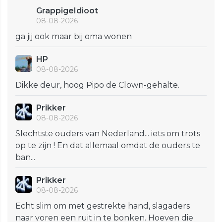
GrappigeIdioot
08-08-2026
ga jij ook maar bij oma wonen
HP
08-08-2026
Dikke deur, hoog Pipo de Clown-gehalte.
Prikker
08-08-2026
Slechtste ouders van Nederland... iets om trots
op te zijn ! En dat allemaal omdat de ouders te
ban...
Prikker
08-08-2026
Echt slim om met gestrekte hand, slagaders
naar voren een ruit in te bonken. Hoeven die