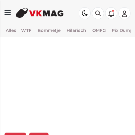
Alles
WTF
Bommetje
Hilarisch
OMFG
Pix Dump