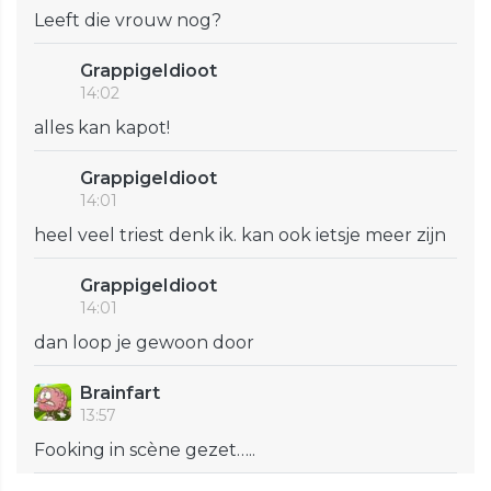
Leeft die vrouw nog?
GrappigeIdioot
14:02
alles kan kapot!
GrappigeIdioot
14:01
heel veel triest denk ik. kan ook ietsje meer zijn
GrappigeIdioot
14:01
dan loop je gewoon door
Brainfart
13:57
Fooking in scène gezet…..