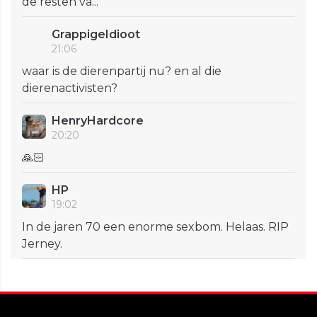
de resten va...
GrappigeIdioot
21:06
waar is de dierenpartij nu? en al die
dierenactivisten?
HenryHardcore
20:20
🙏🏻
HP
19:02
In de jaren 70 een enorme sexbom. Helaas. RIP
Jerney.