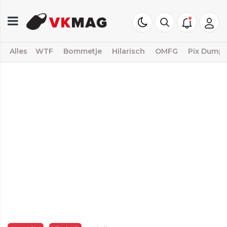
Alles
WTF
Bommetje
Hilarisch
OMFG
Pix Dump