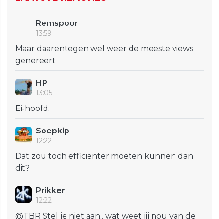
Remspoor
13:59
Maar daarentegen wel weer de meeste views
genereert
HP
13:05
Ei-hoofd.
Soepkip
12:22
Dat zou toch efficiënter moeten kunnen dan
dit?
Prikker
12:22
@TBR Stel je niet aan.. wat weet jij nou van de