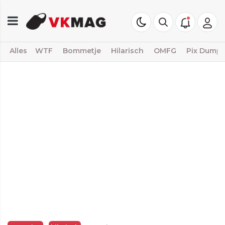
Alles
WTF
Bommetje
Hilarisch
OMFG
Pix Dump