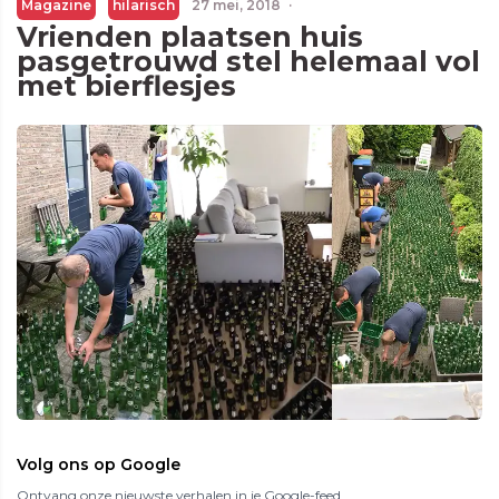
Magazine
hilarisch
27 mei, 2018
·
Vrienden plaatsen huis
pasgetrouwd stel helemaal vol
met bierflesjes
Volg ons op Google
Ontvang onze nieuwste verhalen in je Google-feed