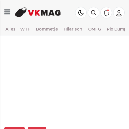
Alles
WTF
Bommetje
Hilarisch
OMFG
Pix Dump