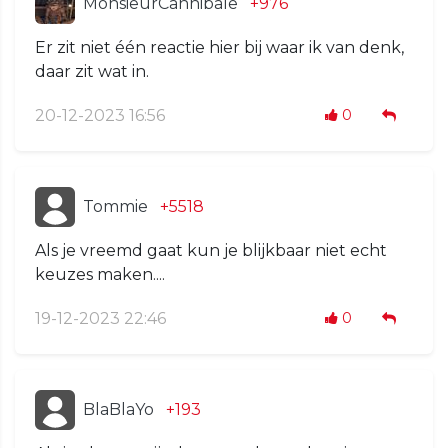
MonsieurCannibale
+976
Er zit niet één reactie hier bij waar ik van denk,
daar zit wat in.
20-12-2023 16:56
0
Tommie
+5518
Als je vreemd gaat kun je blijkbaar niet echt
keuzes maken....
19-12-2023 22:46
0
BlaBlaYo
+193