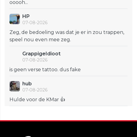
ooooh...
HP
07-08-2026
Zeg, de bedoeling was dat je er in zou trappen,
speel nou even mee zeg.
GrappigeIdioot
07-08-2026
is geen verse tattoo. dus fake
hub
07-08-2026
Hulde voor de KMar 👍