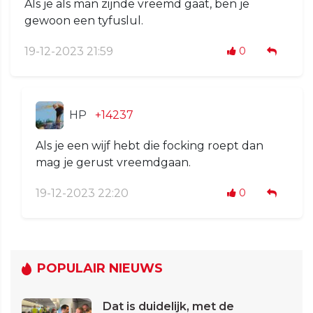
Als je als man zijnde vreemd gaat, ben je
gewoon een tyfuslul.
19-12-2023 21:59
0
HP
+14237
Als je een wijf hebt die focking roept dan
mag je gerust vreemdgaan.
19-12-2023 22:20
0
POPULAIR NIEUWS
Dat is duidelijk, met de