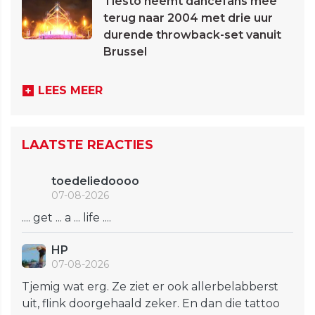
Tiësto neemt dancefans mee
terug naar 2004 met drie uur
durende throwback-set vanuit
Brussel
LEES MEER
LAATSTE REACTIES
toedeliedoooo
07-08-2026
.... get ... a ... life ....
HP
07-08-2026
Tjemig wat erg. Ze ziet er ook allerbelabberst
uit, flink doorgehaald zeker. En dan die tattoo