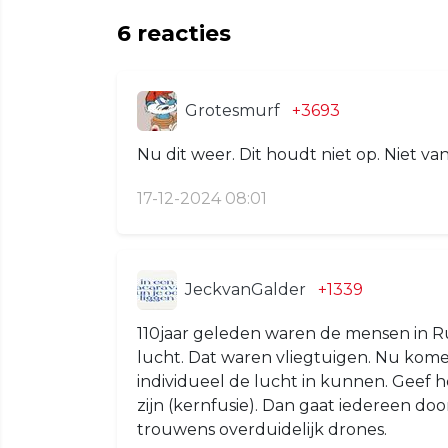
6
reacties
Grotesmurf
+3693
Nu dit weer. Dit houdt niet op. Niet van
17-12-2024 08:01
JeckvanGalder
+1339
110jaar geleden waren de mensen in Ru
lucht. Dat waren vliegtuigen. Nu komen
individueel de lucht in kunnen. Geef h
zijn (kernfusie). Dan gaat iedereen do
trouwens overduidelijk drones.