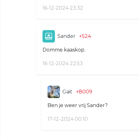
16-12-2024 23:32
Sander
+524
Domme kaaskop.
16-12-2024 22:53
Gait
+8009
Ben je weer vrij Sander?
17-12-2024 00:10