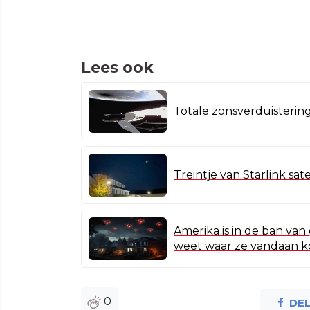
Lees ook
Totale zonsverduistering
Treintje van Starlink sa
Amerika is in de ban va
weet waar ze vandaan 
0
DE