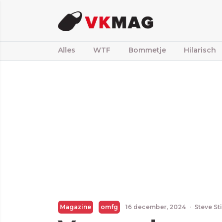
Alles
WTF
Bommetje
Hilarisch
Magazine
omfg
16 december, 2024
·
Steve St