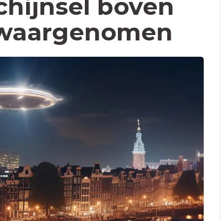
hijnsel boven
waargenomen