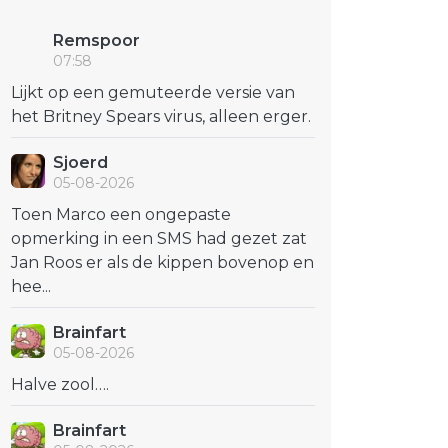
Remspoor
07:58
Lijkt op een gemuteerde versie van
het Britney Spears virus, alleen erger.
Sjoerd
05-08-2026
Toen Marco een ongepaste
opmerking in een SMS had gezet zat
Jan Roos er als de kippen bovenop en
hee...
Brainfart
05-08-2026
Halve zool….
Brainfart