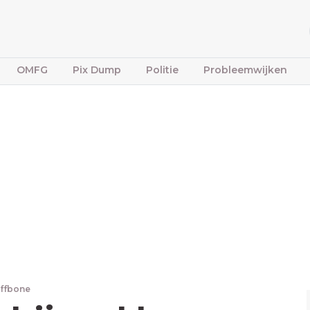
OMFG
Pix Dump
Politie
Probleemwijken
iffbone