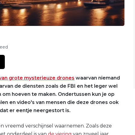
feed
 van grote mysterieuze drones
waarvan niemand
van de diensten zoals de FBI en het leger wel
n om hoeven te maken. Ondertussen kun je op
alen en video's van mensen die deze drones ook
at er eentje neergestort is.
en vreemd verschijnsel waarnemen. Zoals deze
et onderdeel is van
de viering
van zoveel jaar