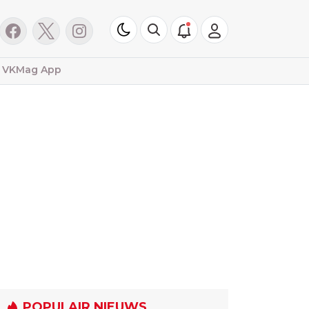
VKMag App
POPULAIR NIEUWS