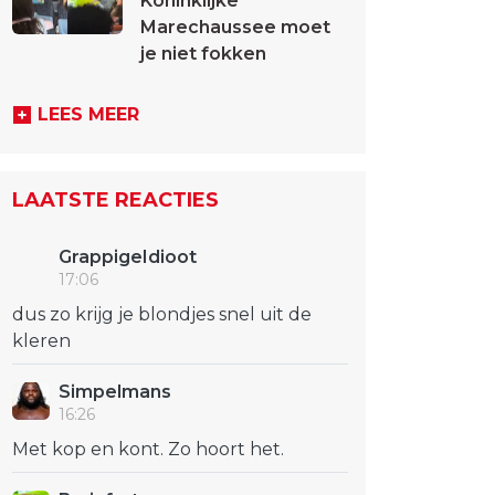
Koninklijke
Marechaussee moet
je niet fokken
LEES MEER
LAATSTE REACTIES
GrappigeIdioot
17:06
dus zo krijg je blondjes snel uit de
kleren
Simpelmans
16:26
Met kop en kont. Zo hoort het.