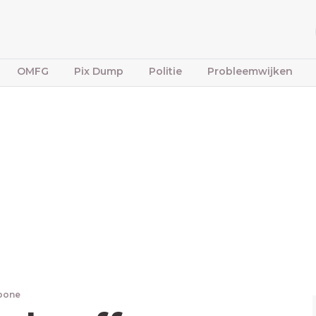
OMFG
Pix Dump
Politie
Probleemwijken
fbone