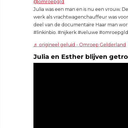
@omroepgld
Julia was een man en is nu een vrouw. De
werk als vrachtwagenchauffeur was voor
deel van de documentaire Haar man word
#linkinbio. #nijkerk #veluwe #omroepgl
♬ origineel geluid - Omroep Gelderland
Julia en Esther blijven get