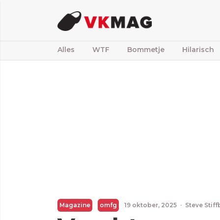
Alles
WTF
Bommetje
Hilarisch
Magazine
omfg
19 oktober, 2025
·
Steve Stif