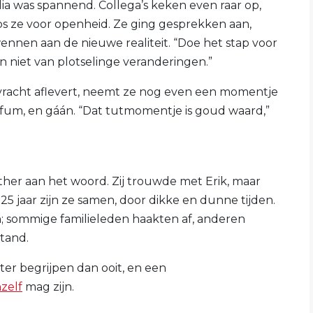
lia was spannend. Collega’s keken even raar op,
oos ze voor openheid. Ze ging gesprekken aan,
nnen aan de nieuwe realiteit. “Doe het stap voor
 niet van plotselinge veranderingen.”
ar vracht aflevert, neemt ze nog even een momentje
parfum, en gáán. “Dat tutmomentje is goud waard,”
her aan het woord. Zij trouwde met Erik, maar
25 jaar zijn ze samen, door dikke en dunne tijden.
jn; sommige familieleden haakten af, anderen
tand.
ter begrijpen dan ooit, en een
hzelf
mag zijn.