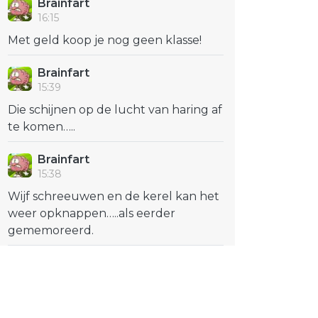
Brainfart
16:15
Met geld koop je nog geen klasse!
Brainfart
15:39
Die schijnen op de lucht van haring af
te komen…..
Brainfart
15:38
Wijf schreeuwen en de kerel kan het
weer opknappen…..als eerder
gememoreerd.