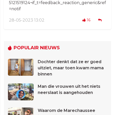
5121519124¬if_t=feedback_reaction_generic&ref
=notif
28-05-2023 13:02
16
POPULAIR NIEUWS
Dochter denkt dat ze er goed
uitziet, maar toen kwam mama
binnen
Man die vrouwen uit het niets
neerslaat is aangehouden
Waarom de Marechaussee