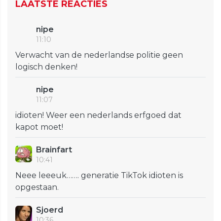
LAATSTE REACTIES
nipe
11:10
Verwacht van de nederlandse politie geen
logisch denken!
nipe
11:07
idioten! Weer een nederlands erfgoed dat
kapot moet!
Brainfart
10:41
Neee leeeuk……. generatie TikTok idioten is
opgestaan.
Sjoerd
10:36