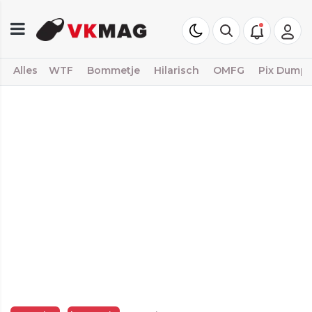
Alles
WTF
Bommetje
Hilarisch
OMFG
Pix Dump