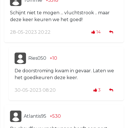
Tommie
+5518
Schijnt niet te mogen ... vluchtstrook .. maar
deze keer keuren we het goed!
28-05-2023 20:22
14
Ries050
+10
De doorstroming kwam in gevaar. Laten we
het goedkeuren deze keer.
30-05-2023 08:20
3
Atlantis95
+530