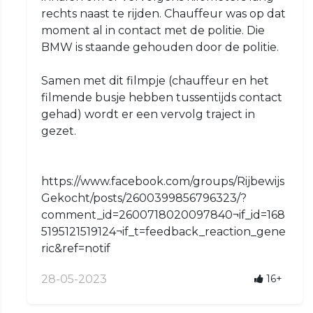
rechts naast te rijden. Chauffeur was op dat
moment al in contact met de politie. Die
BMW is staande gehouden door de politie.
Samen met dit filmpje (chauffeur en het
filmende busje hebben tussentijds contact
gehad) wordt er een vervolg traject in
gezet.
https://www.facebook.com/groups/Rijbewijs
Gekocht/posts/2600399856796323/?
comment_id=2600718020097840¬if_id=168
5195121519124¬if_t=feedback_reaction_gene
ric&ref=notif
28-05-2023
16+