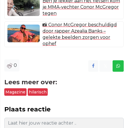
Ben je lekker aan het fietsen kom
je MMA-vechter Conor McGregor
tegen
📸 Conor McGregor beschuldigd
door rapper Azealia Banks –
gelekte beelden zorgen voor
ophef
0
Lees meer over:
Magazine
hilarisch
Plaats reactie