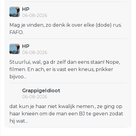
HP
06-08-2026
Mag je vinden, zo denk ik over elke (dode) rus.
FAFO.
HP
06-08-2026
Stuurlui, wal, ga dr zelf dan eens staan! Nope,
filmen. En ach, er is vast een kneus, prikker
bijvoo...
GrappigeIdioot
06-08-2026
dat kun je haar niet kwalijk nemen., ze ging op
haar knieën om de man een BJ te geven zodat
hij wat...