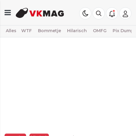
Alles
WTF
Bommetje
Hilarisch
OMFG
Pix Dump