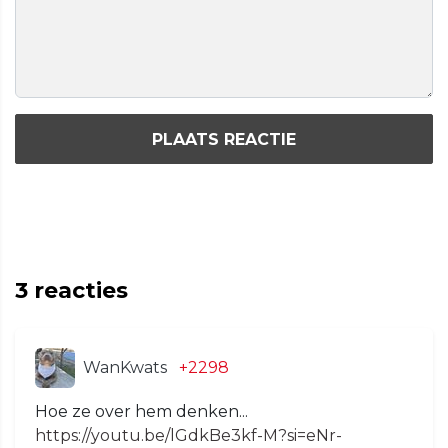
PLAATS REACTIE
3
reacties
WanKwats
+2298
Hoe ze over hem denken...
https://youtu.be/lGdkBe3kf-M?si=eNr-