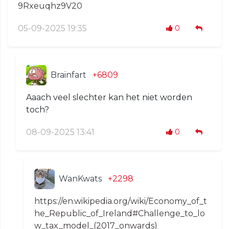
9Rxeuqhz9V20
05-09-2025 19:35
0
Brainfart
+6809
Aaach veel slechter kan het niet worden
toch?
08-09-2025 13:41
0
WanKwats
+2298
https://en.wikipedia.org/wiki/Economy_of_t
he_Republic_of_Ireland#Challenge_to_lo
w_tax_model_(2017_onwards)