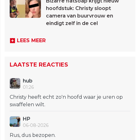
Bizarre flatsoap krijgt nieuw
hoofdstuk: Christy sloopt
camera van buurvrouw en
eindigt zelf in de cel
LEES MEER
LAATSTE REACTIES
hub
01:26
Christy heeft echt zo'n hoofd waar je uren op
swaffelen wilt.
HP
06-08-2026
Rus, dus bezopen.