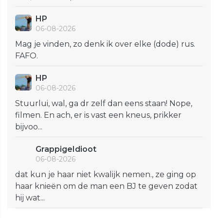
HP
06-08-2026
Mag je vinden, zo denk ik over elke (dode) rus.
FAFO.
HP
06-08-2026
Stuurlui, wal, ga dr zelf dan eens staan! Nope,
filmen. En ach, er is vast een kneus, prikker
bijvoo...
GrappigeIdioot
06-08-2026
dat kun je haar niet kwalijk nemen., ze ging op
haar knieën om de man een BJ te geven zodat
hij wat...