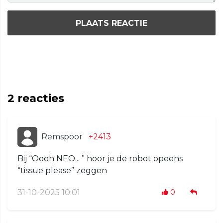
PLAATS REACTIE
2
reacties
Remspoor
+2413
Bij “Oooh NEO... ” hoor je de robot opeens
“tissue please” zeggen
31-10-2025 10:01
0