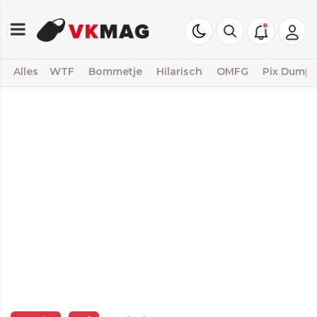
Alles
WTF
Bommetje
Hilarisch
OMFG
Pix Dump