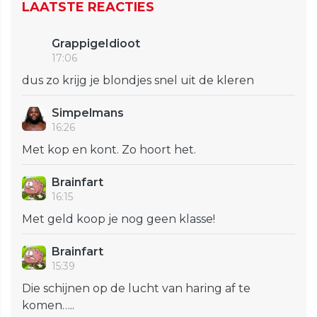
LAATSTE REACTIES
GrappigeIdioot
17:06
dus zo krijg je blondjes snel uit de kleren
Simpelmans
16:26
Met kop en kont. Zo hoort het.
Brainfart
16:15
Met geld koop je nog geen klasse!
Brainfart
15:39
Die schijnen op de lucht van haring af te
komen…..