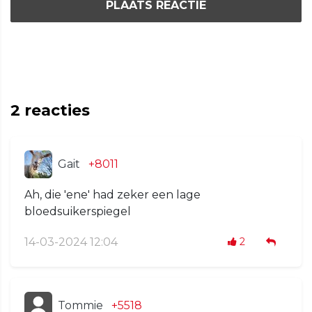
PLAATS REACTIE
2
reacties
Gait
+8011
Ah, die 'ene' had zeker een lage
bloedsuikerspiegel
14-03-2024 12:04
2
Tommie
+5518