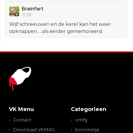
Brainfart
15:38
Wijf schreeuwen en de kerel kan het weer
opknappen…..als eerder gememoreerd.
VK Menu
Categorieen
Contact
omfg
Download VKMAG
bommetje