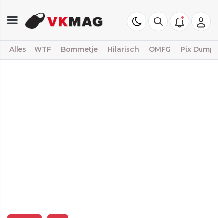
Alles
WTF
Bommetje
Hilarisch
OMFG
Pix Dump