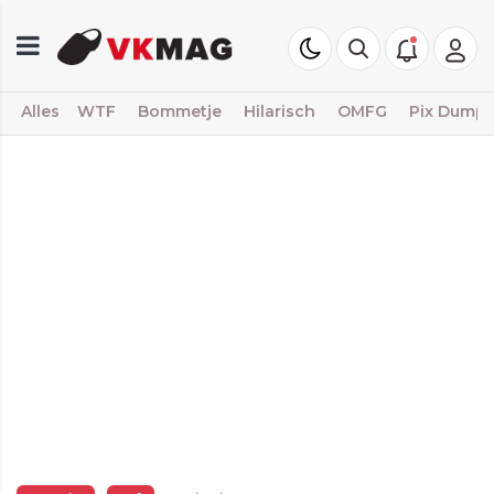
Alles
WTF
Bommetje
Hilarisch
OMFG
Pix Dump