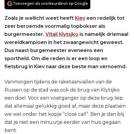
Toevoegen als voorkeursbron op Google
Zoals je wellicht weet heeft
Kiev
een redelijk tot
zeer beroemde voormalig topbokser als
burgermeester.
Vitali Klytsjko
is namelijk driemaal
wereldkampioen in het zwaargewicht geweest.
Dus naast burgemeester eveneens een
sportheld. Om die reden is er een loop en
fietsbrug in Kiev naar deze beste man vernoemd.
Vanmorgen tijdens de raketaanvallen van de
Russen op de stad was ook de brug van Klytsjko
een doel. Voor een voetganger op deze brug liep
dat allemaal gelukkig goed af, maar deze plaatsen
we wel onder het kopje “close call”. Ben je dan blij
dat je niet een minuutje eerder van huis gegaan
bent.