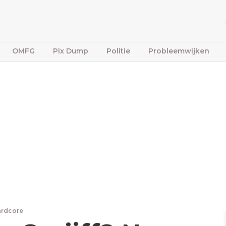
OMFG
Pix Dump
Politie
Probleemwijken
ardcore