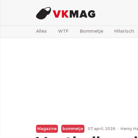
Alles
WTF
Bommetje
Hilarisch
Magazine
bommetje
07 april, 2026
·
Henry H