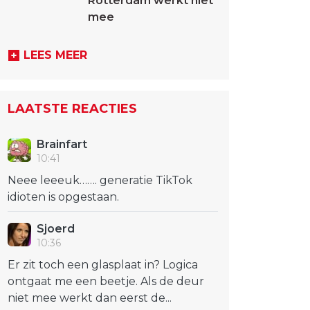
Rotterdam werkt niet
mee
LEES MEER
LAATSTE REACTIES
Brainfart
10:41
Neee leeeuk……. generatie TikTok
idioten is opgestaan.
Sjoerd
10:36
Er zit toch een glasplaat in? Logica
ontgaat me een beetje. Als de deur
niet mee werkt dan eerst de...