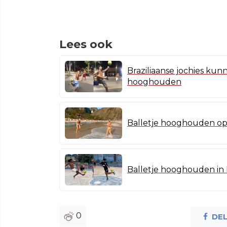
Lees ook
Braziliaanse jochies kun
hooghouden
Balletje hooghouden op 
Balletje hooghouden in R
0
DE