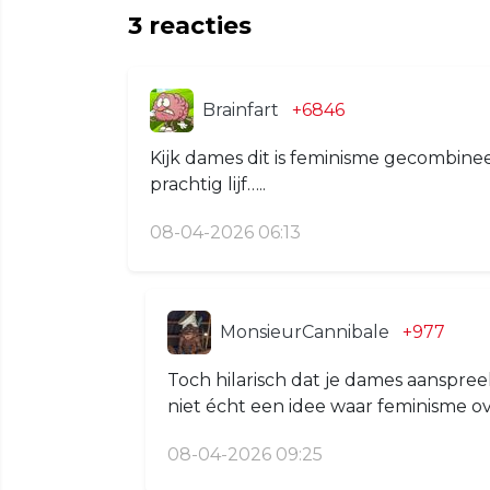
3
reacties
Brainfart
+6846
Kijk dames dit is feminisme gecombin
prachtig lijf…..
08-04-2026 06:13
MonsieurCannibale
+977
Toch hilarisch dat je dames aanspree
niet écht een idee waar feminisme ov
08-04-2026 09:25